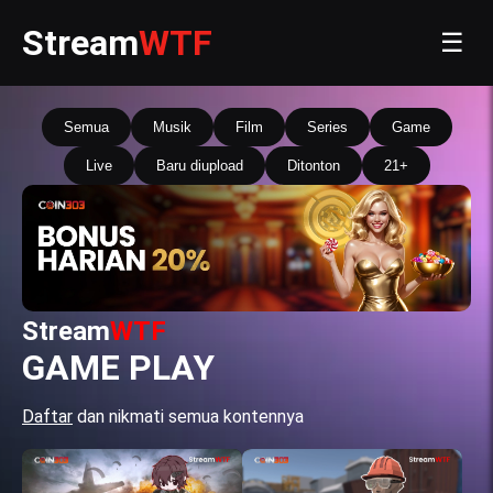
Stream
WTF
☰
Semua
Musik
Film
Series
Game
Live
Baru diupload
Ditonton
21+
Stream
WTF
GAME PLAY
Daftar
dan nikmati semua kontennya