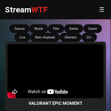
Stream
WTF
☰
Semua
Musik
Film
Series
Game
Live
Baru diupload
Ditonton
21+
VALORANT EPIC MOMENT