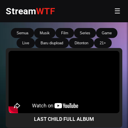
Stream
WTF
☰
Semua
Musik
Film
Series
Game
Live
Baru diupload
Ditonton
21+
LAST CHILD FULL ALBUM