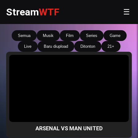
Stream
WTF
☰
Semua
Musik
Film
Series
Game
Live
Baru diupload
Ditonton
21+
ARSENAL VS MAN UNITED