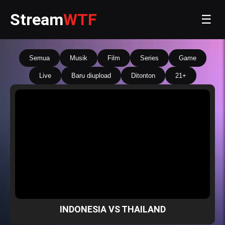
Stream
WTF
☰
Semua
Musik
Film
Series
Game
Live
Baru diupload
Ditonton
21+
INDONESIA VS THAILAND