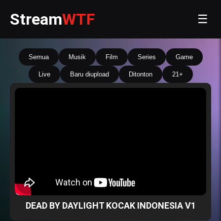
Stream
WTF
☰
Semua
Musik
Film
Series
Game
Live
Baru diupload
Ditonton
21+
DEAD BY DAYLIGHT KOCAK INDONESIA V1