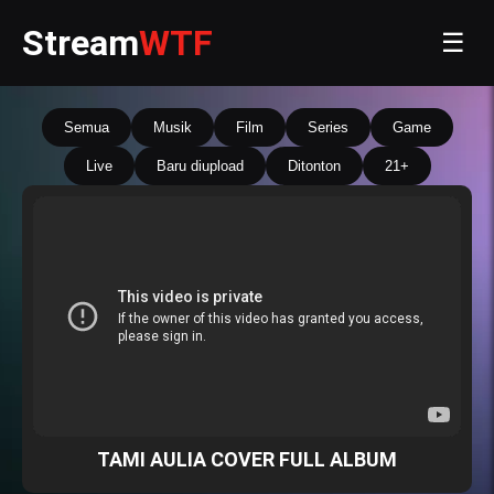
Stream
WTF
☰
Semua
Musik
Film
Series
Game
Live
Baru diupload
Ditonton
21+
TAMI AULIA COVER FULL ALBUM