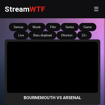
Stream
WTF
☰
Semua
Musik
Film
Series
Game
Live
Baru diupload
Ditonton
21+
BOURNEMOUTH VS ARSENAL