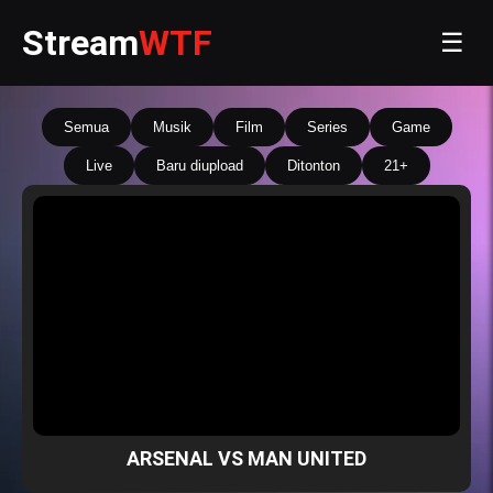
Stream
WTF
☰
Semua
Musik
Film
Series
Game
Live
Baru diupload
Ditonton
21+
ARSENAL VS MAN UNITED