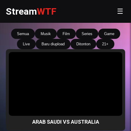
Stream
WTF
☰
Semua
Musik
Film
Series
Game
Live
Baru diupload
Ditonton
21+
ARAB SAUDI VS AUSTRALIA