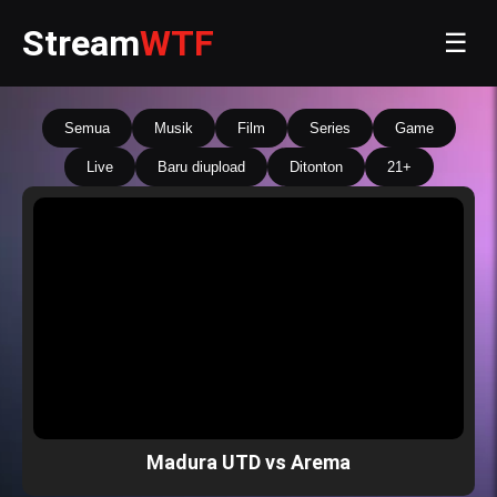
Stream
WTF
☰
Semua
Musik
Film
Series
Game
Live
Baru diupload
Ditonton
21+
Madura UTD vs Arema