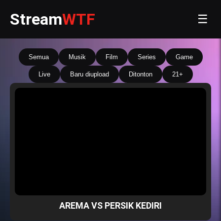
Stream
WTF
☰
Semua
Musik
Film
Series
Game
Live
Baru diupload
Ditonton
21+
AREMA VS PERSIK KEDIRI