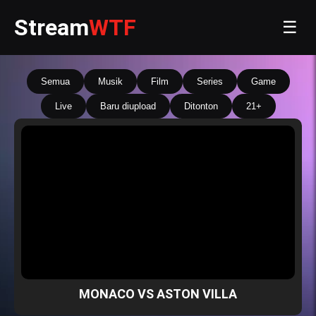
Stream
WTF
☰
Semua
Musik
Film
Series
Game
Live
Baru diupload
Ditonton
21+
MONACO VS ASTON VILLA