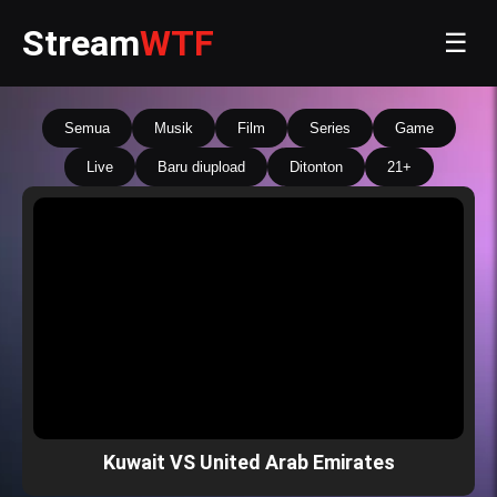
Stream
WTF
☰
Semua
Musik
Film
Series
Game
Live
Baru diupload
Ditonton
21+
Kuwait VS United Arab Emirates