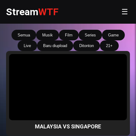
Stream
WTF
☰
Semua
Musik
Film
Series
Game
Live
Baru diupload
Ditonton
21+
MALAYSIA VS SINGAPORE