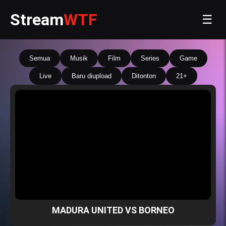
Stream
WTF
☰
Semua
Musik
Film
Series
Game
Live
Baru diupload
Ditonton
21+
MADURA UNITED VS BORNEO