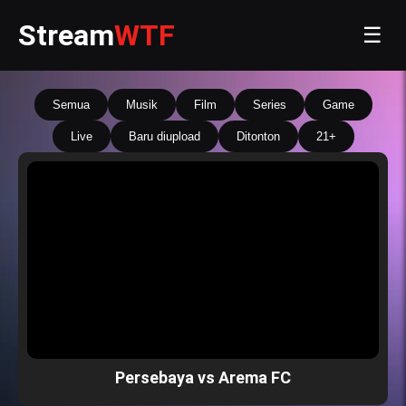
Stream
WTF
☰
Semua
Musik
Film
Series
Game
Live
Baru diupload
Ditonton
21+
Persebaya vs Arema FC