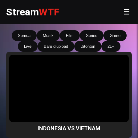
Stream
WTF
☰
Semua
Musik
Film
Series
Game
Live
Baru diupload
Ditonton
21+
INDONESIA VS VIETNAM