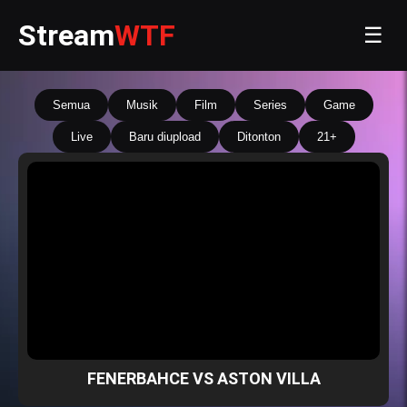
Stream
WTF
☰
Semua
Musik
Film
Series
Game
Live
Baru diupload
Ditonton
21+
FENERBAHCE VS ASTON VILLA