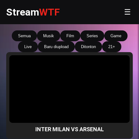
Stream
WTF
☰
Semua
Musik
Film
Series
Game
Live
Baru diupload
Ditonton
21+
INTER MILAN VS ARSENAL