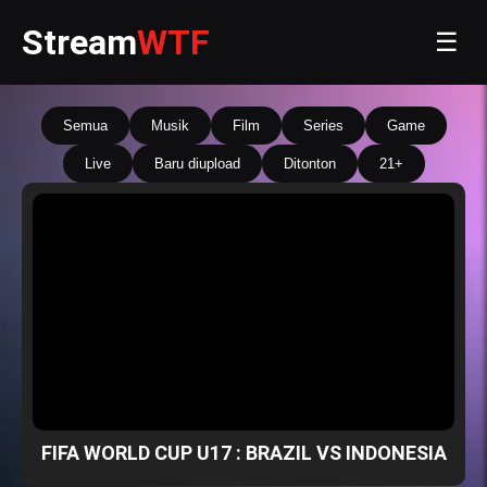
Stream
WTF
☰
Semua
Musik
Film
Series
Game
Live
Baru diupload
Ditonton
21+
FIFA WORLD CUP U17 : BRAZIL VS INDONESIA