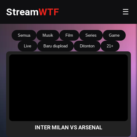
Stream
WTF
☰
Semua
Musik
Film
Series
Game
Live
Baru diupload
Ditonton
21+
INTER MILAN VS ARSENAL