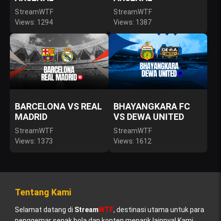
StreamWTF
StreamWTF
Views: 1294
Views: 1387
BARCELONA VS REAL
BHAYANGKARA FC
MADRID
VS DEWA UNITED
StreamWTF
StreamWTF
Views: 1373
Views: 1612
Tentang Kami
Selamat datang di
Stream
WTF
, destinasi utama untuk para
penggemar sepak bola dan konten menarik lainnya! Kami