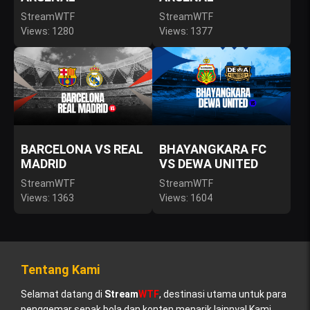
StreamWTF
StreamWTF
Views: 1280
Views: 1377
BARCELONA VS REAL
BHAYANGKARA FC
MADRID
VS DEWA UNITED
StreamWTF
StreamWTF
Views: 1363
Views: 1604
Tentang Kami
Selamat datang di
Stream
WTF
, destinasi utama untuk para
penggemar sepak bola dan konten menarik lainnya! Kami