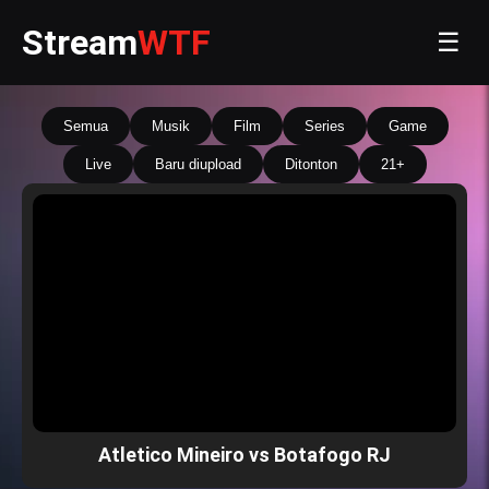
Stream
WTF
☰
Semua
Musik
Film
Series
Game
Live
Baru diupload
Ditonton
21+
Atletico Mineiro vs Botafogo RJ