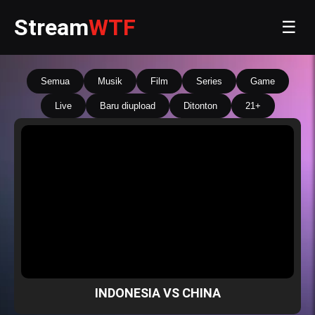
Stream
WTF
☰
Semua
Musik
Film
Series
Game
Live
Baru diupload
Ditonton
21+
INDONESIA VS CHINA