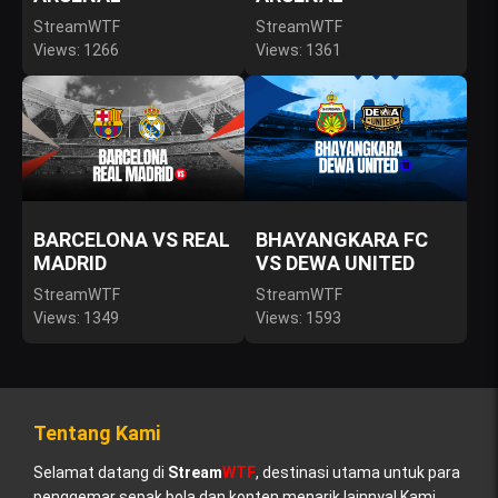
StreamWTF
StreamWTF
Views: 1266
Views: 1361
BARCELONA VS REAL
BHAYANGKARA FC
MADRID
VS DEWA UNITED
StreamWTF
StreamWTF
Views: 1349
Views: 1593
Tentang Kami
Selamat datang di
Stream
WTF
, destinasi utama untuk para
penggemar sepak bola dan konten menarik lainnya! Kami