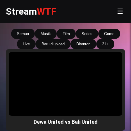
Stream
WTF
☰
Semua
Musik
Film
Series
Game
Live
Baru diupload
Ditonton
21+
Dewa United vs Bali United