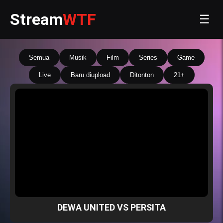
Stream
WTF
☰
Semua
Musik
Film
Series
Game
Live
Baru diupload
Ditonton
21+
DEWA UNITED VS PERSITA