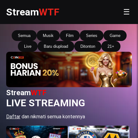
Stream
WTF
☰
Semua
Musik
Film
Series
Game
Live
Baru diupload
Ditonton
21+
Stream
WTF
LIVE STREAMING
Daftar
dan nikmati semua kontennya