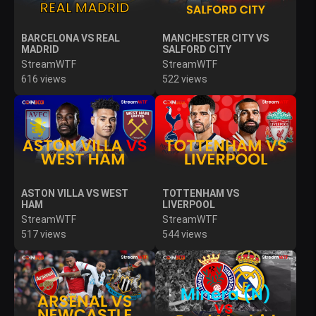
BARCELONA VS REAL
MANCHESTER CITY VS
MADRID
SALFORD CITY
StreamWTF
StreamWTF
616 views
522 views
ASTON VILLA VS WEST
TOTTENHAM VS
HAM
LIVERPOOL
StreamWTF
StreamWTF
517 views
544 views