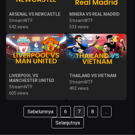
ARSENAL VS NEWCASTLE
MINERA VS REAL MADRID
StreamWTF
StreamWTF
542 views
533 views
LIVERPOOL VS
THAILAND VS VIETNAM
MANCHESTER UNITED
StreamWTF
StreamWTF
492 views
605 views
Sebelumnya
6
7
8
...
Selanjutnya