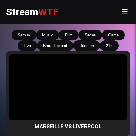
Stream
WTF
☰
Semua
Musik
Film
Series
Game
Live
Baru diupload
Ditonton
21+
MARSEILLE VS LIVERPOOL