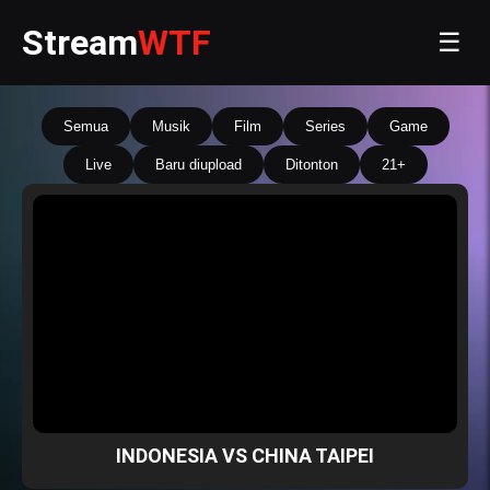
Stream
WTF
☰
Semua
Musik
Film
Series
Game
Live
Baru diupload
Ditonton
21+
INDONESIA VS CHINA TAIPEI