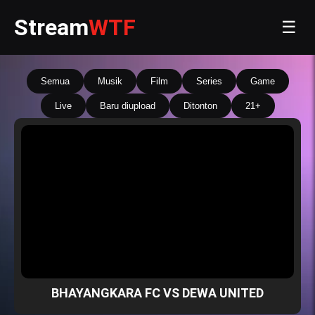
Stream
WTF
☰
Semua
Musik
Film
Series
Game
Live
Baru diupload
Ditonton
21+
BHAYANGKARA FC VS DEWA UNITED