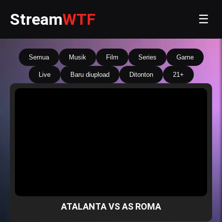
Stream
WTF
☰
Semua
Musik
Film
Series
Game
Live
Baru diupload
Ditonton
21+
ATALANTA VS AS ROMA