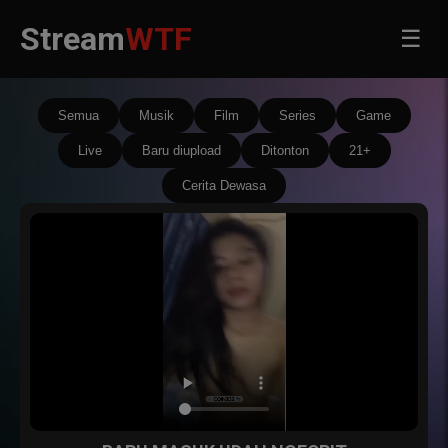
Stream
WTF
☰
Semua
Musik
Film
Series
Game
Live
Baru diupload
Ditonton
21+
Cerita Dewasa