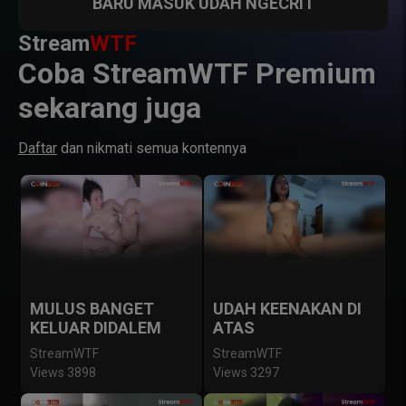
BARU MASUK UDAH NGECRIT
Stream
WTF
Coba StreamWTF Premium
sekarang juga
Daftar
dan nikmati semua kontennya
MULUS BANGET
UDAH KEENAKAN DI
KELUAR DIDALEM
ATAS
StreamWTF
StreamWTF
Views 3898
Views 3297