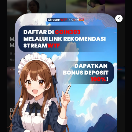
×
MALU-MALU TAPI
CEWEKNYA UDAH
MAU
PASRAH
StreamWTF
StreamWTF
Views 2685
Views 3044
BARU MASUK UDAH
DIPOMPA SAMPAI
NGECRIT
NGEJERIT
StreamWTF
StreamWTF
Views 3172
Views 3462