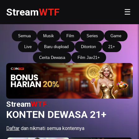
Stream
WTF
☰
Semua
Musik
Film
Series
Game
Live
Baru diupload
Ditonton
21+
Cerita Dewasa
Film Jav21+
Stream
WTF
KONTEN DEWASA 21+
Daftar
dan nikmati semua kontennya