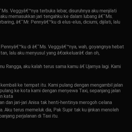
Ms. Veggyâ€™nya terbuka lebar, disuruhnya aku menjilati
nya aku memasukkan jari tengahku ke dalam lubang â€˜Ms.
, â€˜Mr. Pennyâ€™ku di elus-elus, diciumi, dijilati, lalu
r. Pennyâ€™ku di â€˜Ms. Veggyâ€™nya, wah, goyangnya hebat
matan, lalu aku menyusul yang â€œkeluarâ€ dan oh,
 Rangga, aku kalah terus sama kamu â€ Ujarnya lagi. Kami
n kembali ke tempat itu. Kami pulang dengan mengambil jalan
i pulang ke kota kami dengan menyewa Taxi, sepanjang jalan
an kata
n dan jari-jari Anisa tak henti-hentinya merogoh celana
 Aku terus memeluk dia, Pak Supir tak ku ijinkan menoleh
njang perjalanan di Taxi itu.