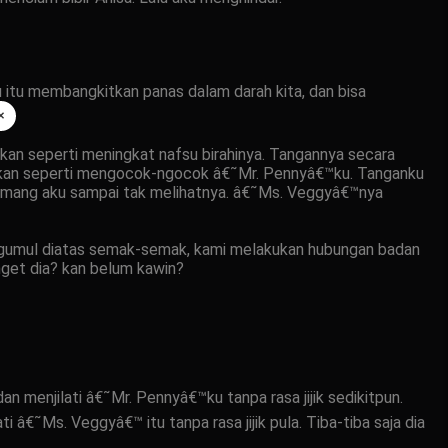
u itu membangkitkan panas dalam darah kita, dan bisa
×
kan seperti meningkat nafsu birahinya. Tangannya secara
akan seperti mengocok-ngocok â€˜Mr. Pennyâ€™ku. Tanganku
remang aku sampai tak melihatnya. â€˜Ms. Veggyâ€™nya
bergumul diatas semak-semak, kami melakukan hubungan badan
anget dia? kan belum kawin?
menjilati â€˜Mr. Pennyâ€™ku tanpa rasa jijik sedikitpun.
€˜Ms. Veggyâ€™ itu tanpa rasa jijik pula. Tiba-tiba saja dia