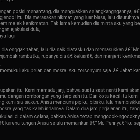
dengan posisi menantang, dia menguakkan selangkangngannya, â€˜
gjendol itu. Dia merasakan nikmat yang luar biasa, lalu disuruh
elek kenikmatan. Tak lama kemudian dia minta aku yang berbaring
gan ejakulasi dulu,
ya lagi.
 dia enggak tahan, lalu dia naik diatasku dan memasukkan â€˜M
enjambak rambutku, rupanya dia â€ keluarâ€, dan menjerit kenik
.
mukuli aku pelan dan mesra. Aku tersenyum saja. â€ Jahat kamu
upakan itu. Kami memadu janji, bahwa suatu saat nanti kami aka
emu dengan rombongan yang terpisah itu. Dari kota kecil itu kam
g kami sia-siakan. Anisa menciumi pipiku, bibirku, lalu membisikk
sra yang tak kalah indahnya. Dalam dua jam perjalanan itu, tanga
kulasi di dalam celana, bahkan Anisa tetap mengocok-ngocoknya.
arâ€ karena tangan Anisa selalu memainkan â€˜Mr. Pennyâ€™ku sepa