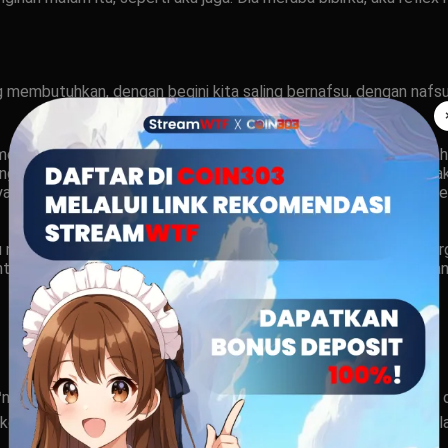
ing membutuhkan, dengan begini kita saling bernafsu, dengan nafs
memegang payudaranya Anisa yang montok itu, dia diam saja, bah
g penisku. Kami masih berciuman, tangan Anisa melakukan ger
ya sudah melepas celana dalamnya sedari tadi. Karena remang-
 melepas pula. Aku tanpa basa basi lagi langsung bugil. Kami 
eminta aku dibawah, dia diatas. Astaga, goyangnya!! Pengalaman b
a dari â€˜Mr. Pennyâ€™ku, dan dengan cekatan dia mengisap dan 
palaku dan menuntunnya ke arah â€˜Ms. Veggyâ€™nya. Aku jilati â