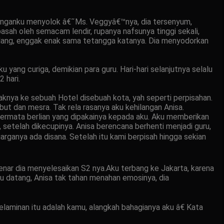
ri tanganku menyolok â€˜Ms. Veggyâ€™nya, dia tersenyum,
basah oleh semacam lendir, rupanya nafsunya tinggi sekali,
ulang, enggak enak sama tetangga katanya. Dia menyodorkan
u yang curiga, demikian para guru. Hari-hari selanjutnya selalu
 hari.
aknya ke sebuah Hotel disebuah kota, yah seperti perpisahan.
but dan mesra. Tak rela rasanya aku kehilangan Anisa.
bermata berlian yang dipakainya kepada aku. Aku memberikan
 setelah dikecupinya. Anisa berencana berhenti menjadi guru,
uarganya ada disana. Setelah itu kami berpisah hingga sekian
enar dia menyelesaikan S2 nya.Aku terbang ke Jakarta, karena
aku datang, Anisa tak tahan menahan emosinya, dia
elaminan itu adalah kamu, alangkah bahagianya aku â€ Kata