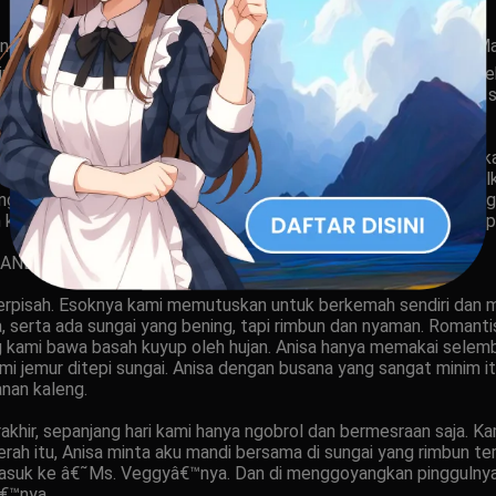
 â€˜Ms. Veggyâ€™nya dari spermaku, dia merangkul aku lagi. Mala
nar terang benderang. Paras Anisa tampak anggun dan cantik seka
l 3 malam, Anisa minta bersetubuh denganku lagi, katanya nikmat 
? tidak punya pacar? kata orang dia lesbi.
inta aku melakukan pemanasan sex (foreplay). Mainan Anisa bukan
ergumul dan bergumul lagi. Anisa meraih tanganku dan menempel
an jariku, menjilati sekujur bagian dagu. Tak kalah pula dia 
dan kami saling goyang menggoyang dan hingga kami saling mencap
BANDAR BOLA COIN303
terpisah. Esoknya kami memutuskan untuk berkemah sendiri dan m
, serta ada sungai yang bening, tapi rimbun dan nyaman. Romantis
g kami bawa basah kuyup oleh hujan. Anisa hanya memakai selemba
mi jemur ditepi sungai. Anisa dengan busana yang sangat minim 
anan kaleng.
erakhir, sepanjang hari kami hanya ngobrol dan bermesraan saja. K
cerah itu, Anisa minta aku mandi bersama di sungai yang rimbun 
asuk ke â€˜Ms. Veggyâ€™nya. Dan di menggoyangkan pinggulnya 
€™nya.