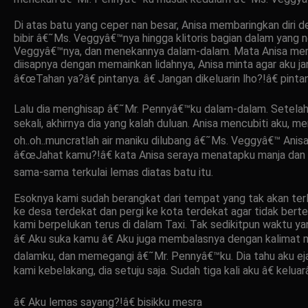
Di atas batu yang ceper nan besar, Anisa membaringkan diri 
bibir â€˜Ms. Veggyâ€™nya hingga klitoris bagian dalam yang n
Veggyâ€™nya, dan menekannya dalam-dalam. Mata Anisa merem m
diisapnya dengan memainkan lidahnya, Anisa minta agar aku jan
â€œTahan ya?â€ pintanya. â€ Jangan dikeluarin lho?!â€ pintan
Lalu dia menghisap â€˜Mr. Pennyâ€™ku dalam-dalam. Setelah
sekali, akhirnya dia yang kalah duluan. Anisa mencubiti aku, m
oh..oh..muncratlah air maniku dilubang â€˜Ms. Veggyâ€™ Anisa
â€œJahat kamu?!â€ kata Anisa seraya menatapku manja dan me
sama-sama terkulai lemas diatas batu itu.
Esoknya kami sudah berangkat dari tempat yang tak akan terl
ke desa terdekat dan pergi ke kota terdekat agar tidak bert
kami berpelukan terus di dalam Taxi. Tak sedikitpun waktu yan
â€ Aku suka kamu â€ Aku juga membalasnya dengan kalimat me
dalamku, dan memegangi â€˜Mr. Pennyâ€™ku. Dia tahu aku eja
kami kebelakang, dia setuju saja. Sudah tiga kali aku â€ kelu
â€ Aku lemas sayang?!â€ bisikku mesra