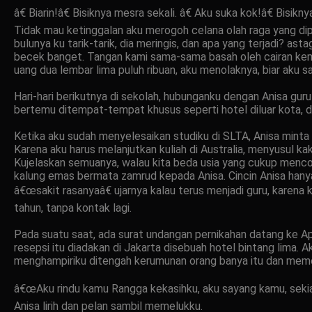
â€ Biarin!â€ Bisiknya mesra sekali. â€ Aku suka kok!â€ Bisiknya
Tidak mau ketinggalan aku merogoh celana olah raga yang dipa
bulunya ku tarik-tarik, dia meringis, dan apa yang terjadi? a
becek banget. Tangan kami sama-sama basah oleh cairan kema
uang dua lembar lima puluh ribuan, aku menolaknya, biar aku s
Hari-hari berikutnya di sekolah, hubunganku dengan Anisa guru 
bertemu ditempat-tempat khusus seperti hotel diluar kota, di 
Ketika aku sudah menyelesaikan studiku di SLTA, Anisa minta 
Karena aku harus melanjutkan kuliah di Australia, menyusul ka
Kujelaskan semuanya, walau kita beda usia yang cukup menco
kalung emas bermata zamrud kepada Anisa. Cincin Anisa hanya 
â€œsakit rasanyaâ€ ujarnya kalau terus menjadi guru, karena 
tahun, tanpa kontak lagi.
Pada suatu saat, ada surat undangan pernikahan datang ke Ap
resepsi itu diadakan di Jakarta disebuah hotel bintang lima.
menghampiriku ditengah kerumunan orang banya itu dan memelu
â€œAku rindu kamu Rangga kekasihku, aku sayang kamu, sekian 
Anisa lirih dan pelan sambil memelukku.