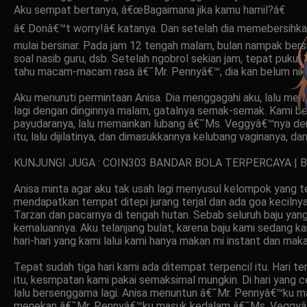
Aku sempat bertanya, â€œBagaimana jika kamu hamil?â€
â€ Donâ€™t worry!â€ katanya. Dan setelah dia memebersihkan
mulai bersinar. Pada jam 12 tengah malam, bulan nampak bersi
soal nasib guru, dsb. Setelah ngobrol sekian jam, tepat puku
tahu macam-macam rasa â€˜Mr. Pennyâ€™, dia kan belum nikah
Aku menuruti permintaan Anisa. Dia menggagahi aku, lalu mem
lagi dengan dinginnya malam, gatalnya semak-semak. Kami b
payudaranya, lalu memainkan lubang â€˜Ms. Veggyâ€™nya deng
itu, lalu dijilatinya, dan dimasukkannya kelubang vaginanya, 
KUNJUNGI JUGA : COIN303 BANDAR BOLA TERPERCAYA | 
Anisa minta agar aku tak usah lagi menyusul kelompok yang 
mendapatkan tempat ditepi jurang terjal dan ada goa kecilnya
Tarzan dan pacarnya di tengah hutan. Sebab seluruh baju yan
kemaluannya. Aku telanjang bulat, karena baju kami sedang ka
hari-hari yang kami lalui kami hanya makan mi instant dan mak
Tepat sudah tiga hari kami ada ditempat terpencil itu. Hari t
itu, kesmpatan kami pakai semaksimal mungkin. Di hari yang 
lalu bersenggama lagi. Anisa menuntun â€˜Mr. Pennyâ€™ku m
menekan â€˜Mr. Pennyâ€™ku masuk kedalam â€˜Ms. Veggyâ