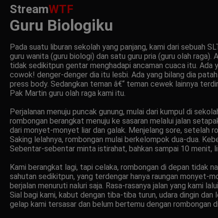
Stream
WTF
Guru Biologiku
Pada suatu liburan sekolah yang panjang, kami dari sebuah SL
guru wanita (guru biologi) dan satu guru pria (guru olah raga)
tidak sedikitpun gentar menghadapi ancaman cuaca itu. Ada ya
cowok! denger-denger dia itu lesbi. Ada yang bilang dia patah h
press body. Sedangkan teman â€“ teman cewek lainnya terdir
Pak Martin guru olah raga kami itu.
Perjalanan menuju puncak gunung, mulai dari kumpul di sekolah
rombongan berangkat menuju ke sasaran melalui jalan setapak
dari monyet-monyet liar dan galak. Menjelang sore, setelah r
Saking lelahnya, rombongan mulai berkelompok dua-dua. Kebet
Sebentar-sebentar minta istirahat, bahkan sampai 10 menit, 
Kami berangkat lagi, tapi celaka, rombongan di depan tidak n
sahutan sedikitpun, yang terdengar hanya raungan monyet-mon
berjalan menuruti naluri saja. Rasa-rasanya jalan yang kami lalu
Sial bagi kami, kabut dengan tiba-tiba turun, udara dingin dan 
gelap kami tersasar dan belum bertemu dengan rombongan di 