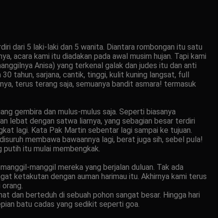
 dari 5 laki-laki dan 5 wanita. Diantara rombongan itu satu
lnya, acara kami itu diadakan pada awal musim hujan. Tapi kami
nggilnya Anisa) yang terkenal galak dan judes itu dan anti
 tahun, sarjana, cantik, tinggi, kulit kuning langsat, full
nya, terus terang saja, semuanya bandit asmara! termasuk
riang gembira dan mulus-mulus saja. Seperti biasanya
 lebat dengan satwa liarnya, yang sebagian besar terdiri
at lagi. Kata Pak Martin sebentar lagi sampai ke tujuan.
disuruh membawa bawaannya lagi, berat juga sih, sebel pula!
g putih itu mulai membengkak.
memanggil-manggil mereka yang berjalan duluan. Tak ada
ngat ketakutan dengan auman harimau itu. Akhirnya kami terus
i orang.
tirahat dan berteduh di sebuah pohon sangat besar. Hingga hari
an batu cadas yang sedikit seperti goa.