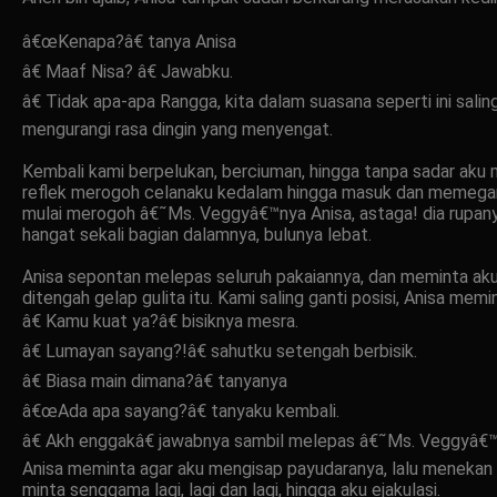
â€œKenapa?â€ tanya Anisa
â€ Maaf Nisa? â€ Jawabku.
â€ Tidak apa-apa Rangga, kita dalam suasana seperti ini sal
mengurangi rasa dingin yang menyengat.
Kembali kami berpelukan, berciuman, hingga tanpa sadar aku 
reflek merogoh celanaku kedalam hingga masuk dan memegan
mulai merogoh â€˜Ms. Veggyâ€™nya Anisa, astaga! dia rupan
hangat sekali bagian dalamnya, bulunya lebat.
Anisa sepontan melepas seluruh pakaiannya, dan meminta aku
ditengah gelap gulita itu. Kami saling ganti posisi, Anisa m
â€ Kamu kuat ya?â€ bisiknya mesra.
â€ Lumayan sayang?!â€ sahutku setengah berbisik.
â€ Biasa main dimana?â€ tanyanya
â€œAda apa sayang?â€ tanyaku kembali.
â€ Akh enggakâ€ jawabnya sambil melepas â€˜Ms. Veggyâ€™ny
Anisa meminta agar aku mengisap payudaranya, lalu menekan ke
minta senggama lagi, lagi dan lagi, hingga aku ejakulasi.