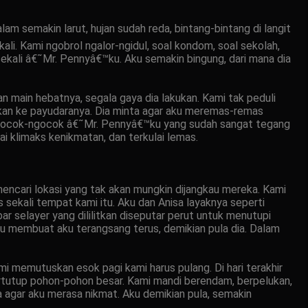
m semakin larut, hujan sudah reda, bintang-bintang di langit
li. Kami ngobrol ngalor-ngidul, soal kondom, soal sekolah,
sekali â€˜Mr. Pennyâ€™ku. Aku semakin bingung, dari mana dia
 main hebatnya, segala gaya dia lakukan. Kami tak peduli
kan ke payudaranya. Dia minta agar aku meremas-remas
mengocok-ngocok â€˜Mr. Pennyâ€™ku yang sudah sangat tegang
ai klimaks kenikmatan, dan terkulai lemas.
encari lokasi yang tak akan mungkin dijangkau mereka. Kami
 sekali tempat kami itu. Aku dan Anisa layaknya seperti
r selayer yang dililitkan diseputar perut untuk menutupi
itu membuat aku terangsang terus, demikian pula dia. Dalam
ami memutuskan esok pagi kami harus pulang. Di hari terakhir
tertutup pohon-pohon besar. Kami mandi berendam, berpelukan,
agar aku merasa nikmat. Aku demikian pula, semakin