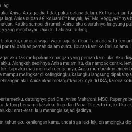
 lagi.
kai Anisa. Astaga, dia tidak pakai celana dalam. Ketika jari-ja
staga lagi, Anisa sudah â€˜keluarâ€™ banyak, â€˜Ms. Veggyâ€™nya 
luan. Ketika sampai di rumah Anisa, aku disuruhnya langsung p
aja yang membayar Taxi itu. Lalu aku pulang.
biologiku, nampak wajar-wajar saja dari luar. Tapi ada satu temank
pantai, bahkan pernah dalam suatu liburan kami ke Bali selama 12
agar aku tak melupakan kenangan yang pernah kami ukir. Aku diaj
kakku. Alangkah sedihnya Anisa malam itu, dia nampak cantik, lem
lok, tapi aku mau menikah dengannya. Anisa memberikan cincin 
mampu melingkar di kelingkingku, kalungku langsung dipakainya,
kehilangan aku. Anisa akan melanjutkan S2 nya di USA, karena kel
artemenku, datangnya dari Dra. Anisa Maharani, MSC. Rupanya b
 Aku datang bersama kakakku Rina dan Papa. Di pesta itu, ketika 
kku erat-erat, lalu menangis sejadi-jadinya.
tahun aku kehilangan kamu, andai saja laki-laki disampingku dip