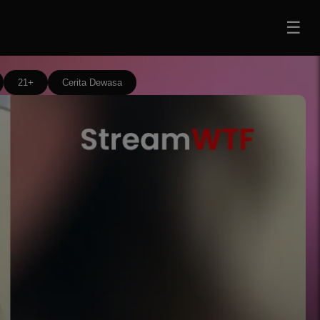
☰
21+
Cerita Dewasa