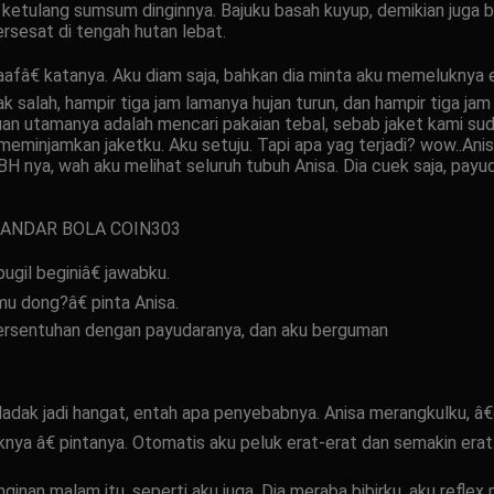
ketulang sumsum dinginnya. Bajuku basah kuyup, demikian juga baj
ersesat di tengah hutan lebat.
fâ€ katanya. Aku diam saja, bahkan dia minta aku memeluknya e
ak salah, hampir tiga jam lamanya hujan turun, dan hampir tiga ja
an utamanya adalah mencari pakaian tebal, sebab jaket kami su
u meminjamkan jaketku. Aku setuju. Tapi apa yag terjadi? wow..An
a, BH nya, wah aku melihat seluruh tubuh Anisa. Dia cuek saja, pa
BANDAR BOLA COIN303
gil beginiâ€ jawabku.
 dong?â€ pinta Anisa.
bersentuhan dengan payudaranya, dan aku berguman
adak jadi hangat, entah apa penyebabnya. Anisa merangkulku, â€œ
knya â€ pintanya. Otomatis aku peluk erat-erat dan semakin erat
inan malam itu, seperti aku juga. Dia meraba bibirku, aku reflex 