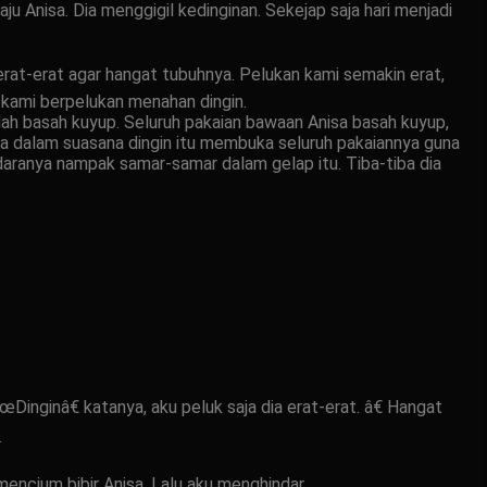
u Anisa. Dia menggigil kedinginan. Sekejap saja hari menjadi
rat-erat agar hangat tubuhnya. Pelukan kami semakin erat,
m kami berpelukan menahan dingin.
dah basah kuyup. Seluruh pakaian bawaan Anisa basah kuyup,
isa dalam suasana dingin itu membuka seluruh pakaiannya guna
yudaranya nampak samar-samar dalam gelap itu. Tiba-tiba dia
Dinginâ€ katanya, aku peluk saja dia erat-erat. â€ Hangat
.
mencium bibir Anisa. Lalu aku menghindar.