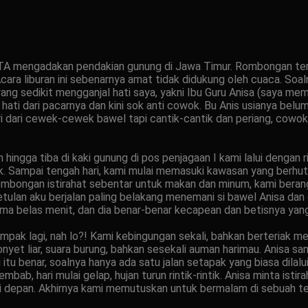
TA mengadakan pendakian gunung di Jawa Timur. Rombongan terdiri
. Acara liburan ini sebenarnya amat tidak didukung oleh cuaca. Soa
ng sedikit mengganjal hati saya, yakni Ibu Guru Anisa (saya mema
ati dari pacarnya dan kini sok anti cowok. Bu Anis usianya belum 30
i dari cewek-cewek bawel tapi cantik-cantik dan periang, cowok
 hingga tiba di kaki gunung di pos penjagaan I kami lalui dengan 
. Sampai tengah hari, kami mulai memasuki kawasan yang berhutan
ombongan istirahat sebentar untuk makan dan minum, kami berangk
ulan aku berjalan paling belakang menemani si bawel Anisa dan 
lima belas menit, dan dia benar-benar kecapean dan betisnya yan
ampak lagi, nah lo?! Kami kebingungan sekali, bahkan berteriak 
yet liar, suara burung, bahkan sesekali auman harimau. Anisa sa
i itu benar, soalnya hanya ada satu jalan setapak yang biasa dilalu
lembab, hari mulai gelap, hujan turun rintik-rintik. Anisa minta is
depan. Akhirnya kami memutuskan untuk bermalam di sebuah tepi