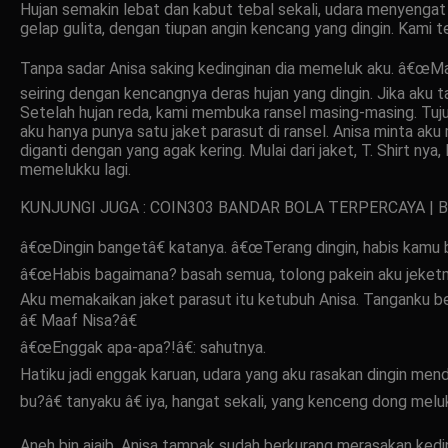
Hujan semakin lebat dan kabut tebal sekali, udara menyengat 
gelap gulita, dengan tiupan angin kencang yang dingin. Kami t
Tanpa sadar Anisa saking kedinginan dia memeluk aku. â€œMaa
seiring dengan kencangnya deras hujan yang dingin. Jika aku t
Setelah hujan reda, kami membuka ransel masing-masing. Tuju
aku hanya punya satu jaket parasut di ransel. Anisa minta ak
diganti dengan yang agak kering. Mulai dari jaket, T. Shirt ny
memelukku lagi.
KUNJUNGI JUGA : COIN303 BANDAR BOLA TERPERCAYA | 
â€œDingin bangetâ€ katanya. â€œTerang dingin, habis kamu bu
â€œHabis bagaimana? basah semua, tolong pakein aku jeketmu
Aku memakaikan jaket parasut itu ketubuh Anisa. Tanganku 
â€ Maaf Nisa?â€
â€œEnggak apa-apa?!â€: sahutnya.
Hatiku jadi enggak karuan, udara yang aku rasakan dingin mend
bu?â€ tanyaku â€ iya, hangat sekali, yang kenceng dong melu
Aneh bin ajaib, Anisa tampak sudah berkurang merasakan keding