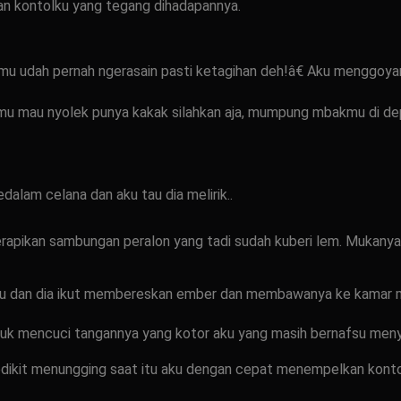
kan kontolku yang tegang dihadapannya.
kamu udah pernah ngerasain pasti ketagihan deh!â€ Aku menggo
amu mau nyolek punya kakak silahkan aja, mumpung mbakmu di d
lam celana dan aku tau dia melirik..
ikan sambungan peralon yang tadi sudah kuberi lem. Mukanya m
u dan dia ikut membereskan ember dan membawanya ke kamar ma
ntuk mencuci tangannya yang kotor aku yang masih bernafsu menyu
edikit menungging saat itu aku dengan cepat menempelkan konto