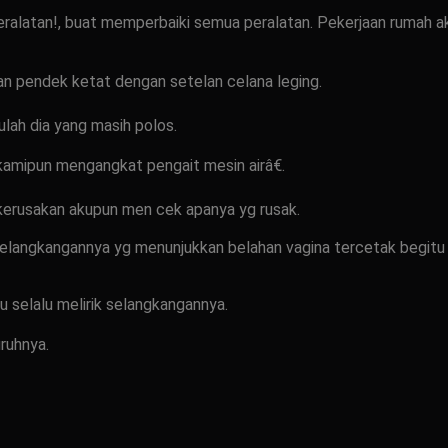
alatan!, buat memperbaiki semua peralatan. Pekerjaan rumah a
n pendek ketat dengan setelan celana leging.
lah dia yang masih polos.
kamipun mengangkat pengait mesin airâ€.
 kerusakan akupun men cek apanya yg rusak.
 selangkangannya yg menunjukkan belahan vagina tercetak begitu 
 selalu melirik selangkangannya.
ruhnya.