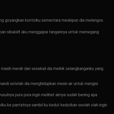
yang goyangkan kontolku sementara meskipun dia melengos
epan sibukâ€ aku menggapai tangannya untuk memegang
asih merah dan sesekali dia melirik selangkanganku yang
ndi setelah dia menghidupkan mesin air untuk mengisi
sulnya pura pura ingin melihat airnya sudah bening apa
lku ke pantatnya sambil ku kedut kedutkan seolah olah ingin