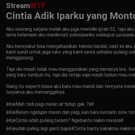
Stream
WTF
Cintia Adik Iparku yang Mont
Aku seorang sarjana malah aku juga memiliki ijizah S2, tapi 
lama kelamaan aku menikmati pekerjaanku walaupun jurusanku
Aku bersyukur bisa mengahasilkan teknisi handal, saat ini ak
kami suruh untuk jaga ruko yang kami sewa sehabis pulang se
menggunung.
Tapi dia masih tidak mau menggunakan yang namanya bra.. ka
yang baru tumbuh itu, tapi dia tetap saja masih belum mau 
Siang itu seperti biasa aku baru mau mandi dan ternyata mesi
terpaksa aku memanggilnya.
â€œMah tadi pagi mesin air hidup gak..?â€
â€œBelum ngidupin mesin dari pagi, kan baru kemarin sore tong 
â€œCintia udah pulang belum? Ngebantu naikin mesinâ€
â€œudah paling lagi ganti bajuâ€Cintia bantu kakakmu naikin m