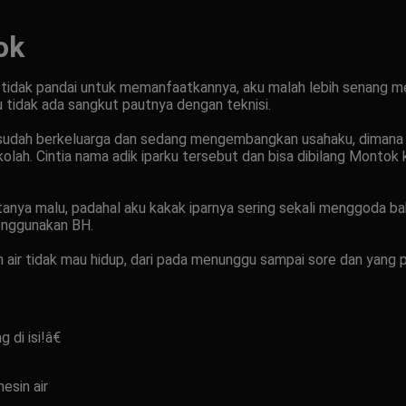
ok
aku tidak pandai untuk memanfaatkannya, aku malah lebih senang m
 tidak ada sangkut pautnya dengan teknisi.
u sudah berkeluarga dan sedang mengembangkan usahaku, dimana ak
kolah. Cintia nama adik iparku tersebut dan bisa dibilang Monto
tanya malu, padahal aku kakak iparnya sering sekali menggoda b
menggunakan BH.
n air tidak mau hidup, dari pada menunggu sampai sore dan yang p
di isi!â€
esin air