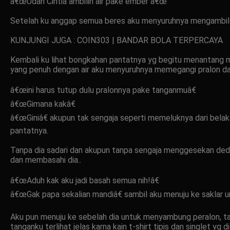
â€œUdah Cintia ambilin air pake ember â€œ
Setelah ku anggap semua beres aku menyuruhnya mengambil air
KUNJUNGI JUGA : COIN303 | BANDAR BOLA TERPERCAYA
Kembali ku lihat bongkahan pantatnya yg begitu menantang
yang penuh dengan air aku menyuruhnya memegangi pralon dan k
â€œini harus tutup dulu pralonnya pake tanganmuâ€
â€œGimana kakâ€
â€œGiniâ€ akupun tak sengaja seperti memeluknya dari belaka
pantatnya.
Tanpa dia sadari dan akupun tanpa sengaja menggesekan dede
dan membasahi dia..
â€œAduh kak aku jadi basah semua nih!â€
â€œGak papa sekalian mandiâ€ sambil aku menuju ke saklar 
Aku pun menuju ke sebelah dia untuk menyambung peralon, ta
tanganku terlihat jelas karna kain t-shirt tipis dan singlet