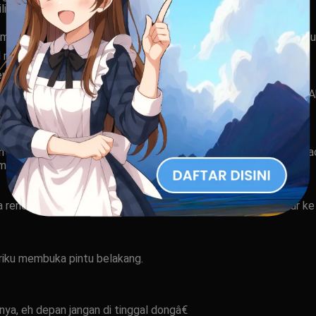
i dia.
ak menyangka aku akan menekan pentil susunya yg sedari tadi di s
l menekan pentilnya.
plak gituâ€
n aku semakin gemas ingin menggesekkan kontol kepantatnya..Ak
menuju kamar mandi dan melepaskan sempakku.
tia tidak melihat kontolku yang sudah tegang karna tertutup k
mbur, ku suruh Cintia menghidupkan mesinnya.
ya rencanaku berhasil, sambungannya terlepas dan menyembur 
triku membuka pintu belakang.
ya, eh depan jangan di tinggal dongâ€