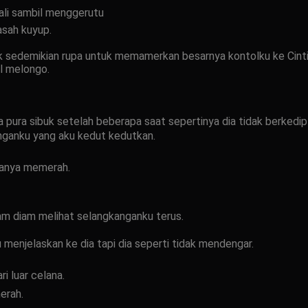
ali sambil menggerutu
sah kuyup.
k sedemikian rupa untuk memamerkan besarnya kontolku ke Cinti
l melongo.
a pura sibuk setelah beberapa saat sepertinya dia tidak berked
anganku yang aku kedut kedutkan.
kanya memerah.
diam diam melihat selangkanganku terus.
menjelaskan ke dia tapi dia seperti tidak mendengar.
i luar celana.
erah.