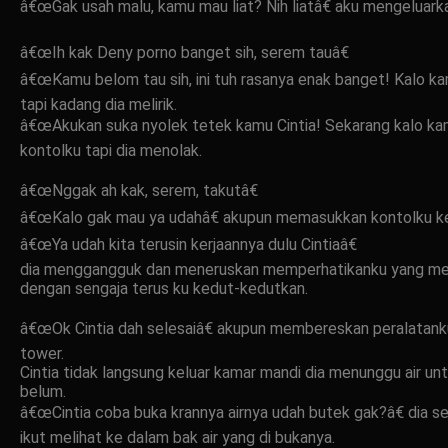
â€œGak usah malu, kamu mau liat? Nih liatâ€ aku mengeluar
â€œIh kak Deny porno banget sih, serem tauâ€
â€œKamu belom tau sih, ini tuh rasanya enak banget! Kalo 
tapi kadang dia melirik.
â€œAkukan suka nyolek tetek kamu Cintia! Sekarang kalo k
kontolku tapi dia menolak.
â€œNggak ah kak, serem, takutâ€
â€œKalo gak mau ya udahâ€ akupun memasukkan kontolku keda
â€œYa udah kita terusin kerjaannya dulu Cintiaâ€
dia menggangguk dan meneruskan memperhatikanku yang merap
dengan sengaja terus ku kedut-kedutkan.
â€œOk Cintia dah selesaiâ€ akupun membereskan peralatank
tower.
Cintia tidak langsung keluar kamar mandi dia menunggu air u
belum.
â€œCintia coba buka krannya airnya udah butek gak?â€ dia s
ikut melihat ke dalam bak air yang di bukanya.