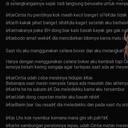
di selangkangannya sejak tadi langsung berusaha untuk menjail
â€œCintia itu pentilnya kok masih kecil banget si?â€dia tid
â€œIh kakak jahat banget sihâ€dia kaget setelah aku berhasi
â€œmakanya pake BH dong biar kalo basah kayak gini gak nye
â€œbodo amat wekâ€ dia mencibirkan bibirnya karna malu da
Saat itu aku menggunakan celana boxer dan aku melangkah 
Hanya dengan menggunakan celana boker aku kembali tapi Cin
lemnya belum kering sengaja agar terlepas saat ada air meye
â€œCintia udah coba mesinnya hidupin â€œ
Beberapa saat mesin menyala tanpa ada masalah dan akhirn
â€œHa ha ha sukurin.â€ Dia meledekku karna aku tersembur.
â€œUdah dong cepetan matiin aku basah nihâ€.
â€œBiarin biar tau rasaâ€ dia meledekku dan pada saat itu is
â€œ Lho kok nyembur kemana mana gini sih pah?â€
â€œIni sambungan peralonnya lepas, udah Cintia matiin mesinn