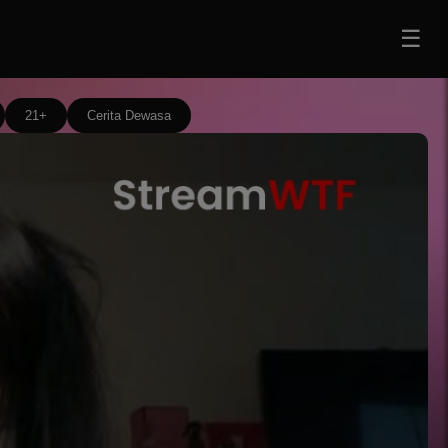
☰
21+
Cerita Dewasa