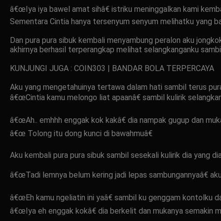
â€œIya iya bawel amat sihâ€ istriku meninggalkan kami kemb
Sementara Cintia hanya tersenyum senyum melihatku yang ba
Dan pura pura sibuk kembali menyambung peralon aku jongko
akhirnya berhasil terperangkap melihat selangkanganku sambi
KUNJUNGI JUGA : COIN303 | BANDAR BOLA TERPERCAYA
Aku yang mengetahuinya tertawa dalam hati sambil terus pur
â€œCintia kamu melongo liat apaanâ€ sambil kulirik selangk
â€œAh.. emhhh enggak kok kakâ€ dia nampak gugup dan mu
â€œ Tolong itu dong kunci di bawahmuâ€
Aku kembali pura pura sibuk sambil sesekali kulirik dia yang 
â€œTadi lemnya belum kering jadi lepas sambungannyaâ€ aku 
â€œEh kamu ngeliatin ini yaâ€ sambil ku genggam kontolku dar
â€œIya eh enggak kokâ€ dia berkelit dan mukanya semakin m