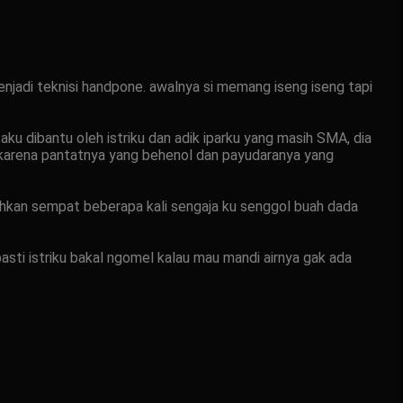
enjadi teknisi handpone. awalnya si memang iseng iseng tapi
u dibantu oleh istriku dan adik iparku yang masih SMA, dia
k karena pantatnya yang behenol dan payudaranya yang
ahkan sempat beberapa kali sengaja ku senggol buah dada
asti istriku bakal ngomel kalau mau mandi airnya gak ada