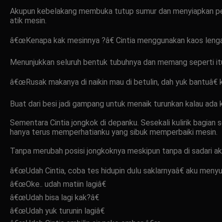
Akupun kebelakang membuka tutup sumur dan menyiapkan per
atik mesin.
â€œKenapa kak mesinnya ?â€ Cintia menggunakan kaos lenga
Menunjukkan seluruh bentuk tubuhnya dan memang seperti itu
â€œRusak makanya di naikin mau di betulin, dah yuk bantuâ€ 
Buat dari besi jadi gampang untuk menaik turunkan kalau ada
Sementara Cintia jongkok di depanku. Sesekali kulirik bagian
hanya terus memperhatianku yang sibuk memperbaiki mesin.
Tanpa merubah posisi jongkoknya meskipun tanpa di sadari aku
â€œUdah Cintia, coba tes hidupin dulu saklarnyaâ€ aku menyu
â€œOke.. udah matiin lagiâ€
â€œUdah bisa lagi kak?â€
â€œUdah yuk turunin lagiâ€