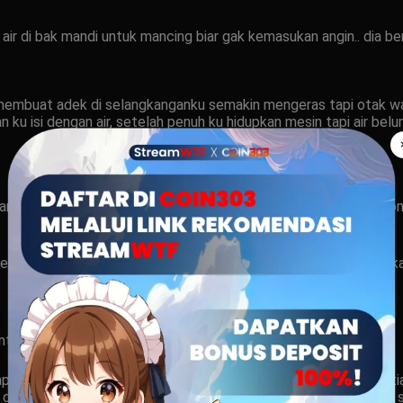
 di bak mandi untuk mancing biar gak kemasukan angin.. dia ber
 membuat adek di selangkanganku semakin mengeras tapi otak w
u isi dengan air, setelah penuh ku hidupkan mesin tapi air belum
ng karna posisi saklar di belakangnya karna ingin cepat dan ot
kku yg sudah tegang beberapa kali dan dengan buka tutup buka
untuk mematikannya.
pi aku ternyata mendapat rejeki saat melihat bagian depan Cin
 yg di gunakan tak mampu menyembunyikannya saat basah. aku yang