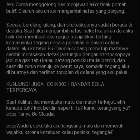
Aku Cuma menggeleng dan menjawab â€œtidak pernah
buâ€ Disuruh aku untuk mengambil nafas yang panjang.
Secara berulang-ulang, dan stetoskopnya sudah berada di
dadaku. Saat aku mengambil nafas, seketika aliran darahku
naik dan membuat aku gugup menjadikan batang
kemaluanku tegang secara perlahan di dalam celana
dalam. aku ketahui Bu Claudia sedang menutup matanya
sambil merasakan detak jantungku dengan stetoskopnya
jadi dia gak tahu kalau batang penisku mulai berdiri, dan
saat dia turun menuju ke perut saya, semakin tegang aku
di buatnya dan terlihat tonjolan di celana yang aku pakai.
KUNJUNGI JUGA : COIN303 | BANDAR BOLA
TERPERCAYA
Saat kulihat dia membuka mata dia malah terkejut, ehh
kenapa tuh? kok berdiri seperti itu? kamu terangsang ya?
â€œ Tanya Bu Claudia.
â€œWaduh, seketika aku langsung malu dan memerah
wajahku karena ketahuan kalau penisku tegangâ€