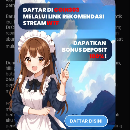
pernah bu, kataku â€œ
Baru kali ini aku telanjang di hadapan wanita yang secantik
ibu, langsung aku yang melihat dari belakang wajah
Dr.Claudia menyentuh penisku dengan mulutnya. Gerrrrrrrr,
rasanya langsung merinding dari dengkul sampai ke ubun-
ubun kepala. â€œAhhhhhhhâ€ Aku sempat mendesah saat
mulut Dr.Claudia mengulum penisku.
Dengan lidahnya, dia memainkan menjilati dari ujung penis,
hiiiii geli sekali dan merinding kurasakan hampir semua
batang penisku masuk ke dalam mulutnya. Ku lihat dari
belakang kepala bu cloudia naik turun, dia mengocok
penisku dengan mulutnya sambil disedot-sedot seperti
minunm es, â€œslrupp sslrupppâ€
Sungguh nikmat sekali, memang aku baru pertama kali
merasakan rasa nikmat sungguh luar biasa, aku yang
berbaring di periksa memakai mulutnya. Hmmm, sungguh
aku tak tahan jilatan yang lihai dari mulutnya membuat
penisku basah. Gesekan demi gesekan menyentuh dinding