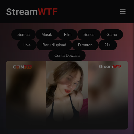
Stream
WTF
☰
Semua
Musik
Film
Series
Game
Live
Baru diupload
Ditonton
21+
Cerita Dewasa