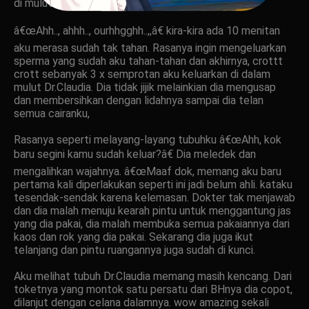
di mulutnya.
â€œAhh.., ahhh.., ourhhgghh..,,â€ kira-kira ada 10 menitan
aku merasa sudah tak tahan. Rasanya ingin mengeluarkan
sperma yang sudah aku tahan-tahan dan akhirnya, crottt
crott sebanyak 3 x semprotan aku keluarkan di dalam
mulut Dr.Claudia. Dia tidak jijik melainkian dia mengusap
dan membersihkan dengan lidahnya sampai dia telan
semua cairanku,
Rasanya seperti melayang-layang tubuhku â€œAhh, kok
baru segini kamu sudah keluar?â€ Dia meledek dan
mengalihkan wajahnya. â€œMaaf dok, memang aku baru
pertama kali diperlakukan seperti ini jadi belum ahli. kataku
tesendak-sendak karena kelemasan. Dokter tak menjawab
dan dia malah menuju kearah pintu untuk menggantung jas
yang dia pakai, dia malah membuka semua pakaiannya dari
kaos dan rok yang dia pakai. Sekarang dia juga ikut
telanjang dan pintu ruangannya juga sudah di kunci.
Aku melihat tubuh Dr.Claudia memang masih kencang. Dari
toketnya yang montok satu persatu dari BHnya dia copot,
dilanjut dengan celana dalamnya. wow amazing sekali