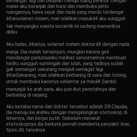
semangat lagi dan berjalan menuju ruang periksa. Dengan
malas aku beranjak dari kursi dan membuka pintu
ruangannya, hawa sejuk dan nada yang merdu terdengar
â€œselamat malam, mari silahkan masukâ€ aku sungguh
tak menyangka wanita secantik ini sedang memeriksa
diriku.
Aku balas, â€œIya, selamat malam dokter.â€ dengan nada
manja. Dia malah tersenyum, mungkin karena geli
mendengar perkataanku melihat senyumannya membuat
hatiku sungguh sumringah dan luluh, yang tadinya sudah
gak semangat sekarang menjadi semagat lagi.
â€œSekarang, mas silahkan berbaring di sana dan tolong
untuk membuka kaosnya sebentar ya masâ€ Sambil
menunjuk ke arah sana, aku pun ikut perintahnya dan
berbaring di ranjang.
Aku ketahui nama dari dokter tersebut adalah DR.Claudia,
dia menuju ke arahku dengan mengalungkan stetoskop di
lehernya, dan berjas putih. Sebelum menaruh
stetoskopnya dia berkata pernah menderita penyakit liver,
tipes dll, tanyanya