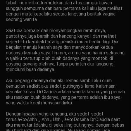
tubuh ini, melihat kemolekan dari atas sampai bawah
sungguh sempurna dan baru pertama kali aku juga melihat
dengan mata kepalaku secara langsung bentuk vagina
seorang wanita.
Saat dia berbalik dan menyampingkan rambutnya,
pantatnya juga bersih dan kencang kenyal, dan melihat
seperti itu kembali batang penisku mulai berdiri lagi. Dia
berjalan menuju kearah saya dan menyodorkan kedua
dadanya kemuka saya. hmmm, aroma yang harum sekarang
wajahku tertutup oleh buah dadanya yang montok. di
goyang-goyang olehnya, tanpa perintah aku langsung
menciumi buah dadanya.
Aku pegang dadanya dan aku remas sambil aku cium
kemudian sedikit aku sedot putingnya, lama-kelamaan
semakin keras. Dr.Claudia adalah wanita kedua yang pernah
aku rasakan buah dadanya, yang pertama adalah ibu saya
yang waktu kecil menyusui diriku.
Dengan hisapan yang kencang, aku sedot-sedot
terus.â€œAhhh..,, Ahh.,, Uhh.., â€œDesaha Dr.Claudia saat
aku memutar lidahku di sekeliling putingnya, dengan bebas
aku berganti dari kiri ke kanan. Aku yang gemas juga