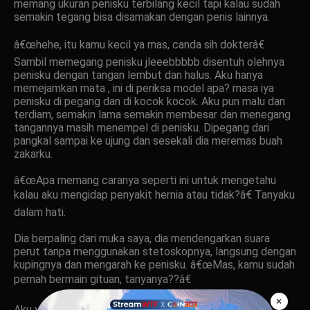
memang ukuran penisku terbilang kecil tapi kalau sudah
semakin tegang bisa disamakan dengan penis lainnya.
â€œhehe, itu kamu kecil ya mas, canda sih dokterâ€
Sambil memegang penisku jleeebbbbb disentuh olehnya
penisku dengan tangan lembut dan halus. Aku hanya
memejamkan mata , ini di periksa model apa? masa iya
penisku di pegang dan di kocok kocok. Aku pun malu dan
terdiam, semakin lama semakin membesar dan menegang
tangannya masih menempel di penisku. Dipegang dari
pangkal sampai ke ujung dan sesekali dia meremas buah
zakarku.
â€œApa memang caranya seperti ini untuk mengetahu
kalau aku mengidap penyakit hernia atau tidak?â€ Tanyaku
dalam hati.
Dia berpaling dari muka saya, dia mendengarkan suara
perut tanpa menggunakan stetoskopnya, langsung dengan
kupingnya dan mengarah ke penisku. â€œMas, kamu sudah
pernah bermain gituan, tanyanya??â€
×
Aku yang gugup terbata bata â€œbeeeâ€¦ beelumm..