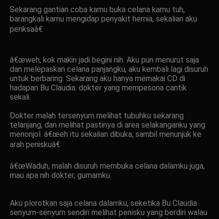
Sekarang gantian coba kamu buka celana kamu tuh,
barangkali kamu mengidap penyakit hernia, sekalian aku
periksaâ€
â€œweh, kok makin jadi begini nih. Aku pun menurut saja
dan melepaskan celana panjangku, aku kembali lagi disuruh
untuk berbaring. Sekarang aku hanya memakai CD di
hadapan Bu Claudia. dokter yang mempesona cantik
sekali.
Dokter malah tersenyum melihat tubuhku sekarang
telanjang, dan melihat pastinya di area selakanganku yang
menonjol. â€œeh itu sekalian dibuka, sambil menunjuk ke
arah peniskuâ€
â€œWaduh, malah disuruh membuka celana dalamku juga,
mau apa nih dokter, gumamku.
Aku plorotkan saja celana dalamku, seketika Bu Claudia
senyum-senyum sendiri melihat penisku yang berdiri walau