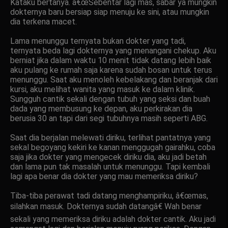
Kataku bertanya. â€œSebentar lagi mas, sabar ya mungkin
dokternya baru bersiap siap menuju ke sini, atau mungkin
dia terkena macet.
Lama menunggu ternyata bukan dokter yang tadi,
ternyata beda lagi dokternya yang menangani chekup. Aku
berniat jika dalam waktu 10 menit tidak datang lebih baik
aku pulang ke rumah saja karena sudah bosan untuk terus
menunggu. Saat aku menoleh kebelakang dan beranjak dari
kursi, aku melihat wanita yang masuk ke dalam klinik.
Sungguh cantik sekali dengan tubuh yang seksi dan buah
dada yang membusung ke depan, aku perkirakan dia
berusia 30 an tapi dari segi tubuhnya masih seperti ABG.
Saat dia berjalan melewati diriku, terlihat pantatnya yang
sekal begoyang kekiri ke kanan menggugah gairahku, coba
saja jika dokter yang mengecek diriku dia, aku jadi betah
dan lama pun tak masalah untuk menunggu. Tapi kembali
lagi apa benar dia dokter yang mau memeriksa diriku?
Tiba-tiba perawat tadi datang menghampiriku, â€œmas,
silahkan masuk. Dokternya sudah datangâ€ Wah benar
sekali yang memeriksa diriku adalah dokter cantik. Aku jadi