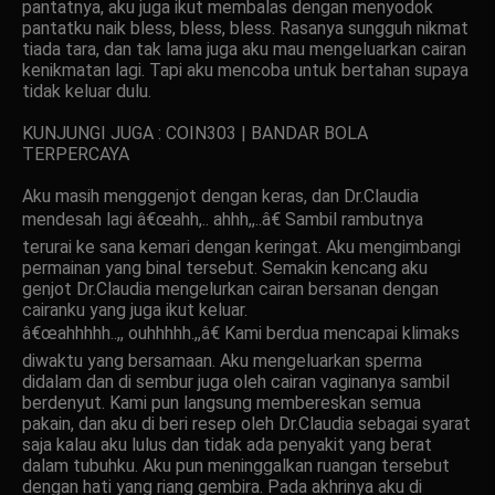
pantatnya, aku juga ikut membalas dengan menyodok
pantatku naik bless, bless, bless. Rasanya sungguh nikmat
tiada tara, dan tak lama juga aku mau mengeluarkan cairan
kenikmatan lagi. Tapi aku mencoba untuk bertahan supaya
tidak keluar dulu.
KUNJUNGI JUGA : COIN303 | BANDAR BOLA
TERPERCAYA
Aku masih menggenjot dengan keras, dan Dr.Claudia
mendesah lagi â€œahh,.. ahhh,,..â€ Sambil rambutnya
terurai ke sana kemari dengan keringat. Aku mengimbangi
permainan yang binal tersebut. Semakin kencang aku
genjot Dr.Claudia mengelurkan cairan bersanan dengan
cairanku yang juga ikut keluar.
â€œahhhhh..,, ouhhhhh.,,â€ Kami berdua mencapai klimaks
diwaktu yang bersamaan. Aku mengeluarkan sperma
didalam dan di sembur juga oleh cairan vaginanya sambil
berdenyut. Kami pun langsung membereskan semua
pakain, dan aku di beri resep oleh Dr.Claudia sebagai syarat
saja kalau aku lulus dan tidak ada penyakit yang berat
dalam tubuhku. Aku pun meninggalkan ruangan tersebut
dengan hati yang riang gembira. Pada akhrinya aku di