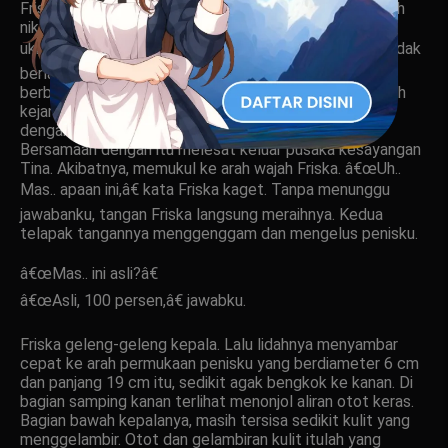
Friska menggelinjang-gelinjang, melenguh-lenguh penuh
nikmat. â€œMas.. Mas.. ampun.. terus, ampun.. terus
ukhh..â€ Sebentar kemudian Friska lemas. Namun itu tidak
berlangsung lama karena Friska kembali bernafsu dan
berbalik mengambil inisitif. Tangannya mencari-cari arah
kejantananku. Kudekatkan agar gampang dijangkau,
dengan serta merta Friska menarik celana dalamku.
Bersamaan dengan itu melesat keluar pusaka kesayangan
Tina. Akibatnya, memukul ke arah wajah Friska. â€œUh..
Mas.. apaan ini,â€ kata Friska kaget. Tanpa menunggu
jawabanku, tangan Friska langsung meraihnya. Kedua
telapak tangannya menggenggam dan mengelus penisku.
â€œMas.. ini asli?â€
â€œAsli, 100 persen,â€ jawabku.
Friska geleng-geleng kepala. Lalu lidahnya menyambar
cepat ke arah permukaan penisku yang berdiameter 6 cm
dan panjang 19 cm itu, sedikit agak bengkok ke kanan. Di
bagian samping kanan terlihat menonjol aliran otot keras.
Bagian bawah kepalanya, masih tersisa sedikit kulit yang
menggelambir. Otot dan gelambiran kulit itulah yang