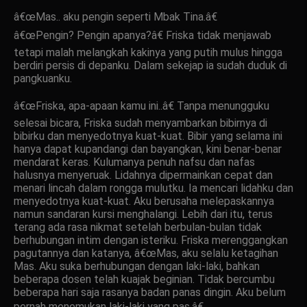
â€œMas.. aku pengin seperti Mbak Tina.â€
â€œPengin? Pengin apanya?â€ Friska tidak menjawab
tetapi malah melangkah kakinya yang putih mulus hingga
berdiri persis di depanku. Dalam sekejap ia sudah duduk di
pangkuanku.
â€œFriska, apa-apaan kamu ini..â€ Tanpa menungguku
selesai bicara, Friska sudah menyambarkan bibirnya di
bibirku dan menyedotnya kuat-kuat. Bibir yang selama ini
hanya dapat kupandangi dan bayangkan, kini benar-benar
mendarat keras. Kulumanya penuh nafsu dan nafas
halusnya menyeruak. Lidahnya dipermainkan cepat dan
menari lincah dalam rongga mulutku. Ia mencari lidahku dan
menyedotnya kuat-kuat. Aku berusaha melepaskannya
namun sandaran kursi menghalangi. Lebih dari itu, terus
terang ada rasa nikmat setelah berbulan-bulan tidak
berhubungan intim dengan isteriku. Friska merenggangkan
pagutannya dan katanya, â€œMas, aku selalu ketagihan
Mas. Aku suka berhubungan dengan laki-laki, bahkan
beberapa dosen telah kuajak beginian. Tidak bercumbu
beberapa hari saja rasanya badan panas dingin. Aku belum
pernah menemukan laki-laki yang pas.â€