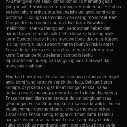
Aku mengenalnya sejak kanak-kanak. Ia memang gadis
yang lincah, terbuka dan tergolong berotak encer. Setahun
setelah aku menikah, isteriku melahirkan anak kami yang
pertama. Hubungan kami rukun dan saling mencintai. Kami
tinggal di rumah sendiri, agak di luar kota. Sewaktu
melahirkan, isteriku mengalami pendarahan hebat dan
harus dirawat di rumah sakit lebih lama ketimbang anak
kami. Sungguh repot harus merawat bayi di rumah. Karena
itu, ibu mertua, ibuku sendiri, tante (ibunya Friska) serta
Friska dengan suka rela bergiliran membantu kerepotan
kami. Semua berlalu selamat sampai isteriku
diperbolehkan pulang dan langsung bisa merawat dan
menyusui anak kami.
Hari-hari berikutnya, Friska masih sering datang menengok
anak kami yang katanya cantik dan lucu. Bahkan, heran
kenapa, bayi kami sangat lekat dengan Friska. Kalau
sedang rewel, menangis, meronta-ronta kalau digendong
Friska menjadi diam dan tertidur dalam pangkuan atau
gendongan Friska. Sepulang kuliah, kalau ada waktu, Friska
selalu mampir dan membantu isteriku merawat si kecil.
Lama-lama Friska sering tinggal di rumah kami. Isteriku
sangat senang atas bantuan Friska. Tampaknya Friska
tulus dan ikhlas membantu kami. Apalagi aku harus kerja