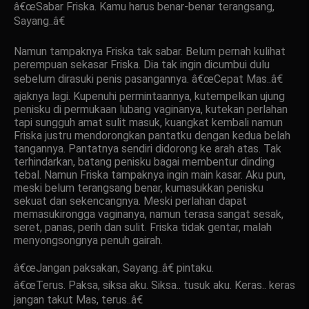
â€œSabar Friska. Kamu harus benar-benar terangsang,
Sayang..â€
Namun tampaknya Friska tak sabar. Belum pernah kulihat
perempuan sekasar Friska. Dia tak ingin dicumbui dulu
sebelum dirasuki penis pasangannya. â€œCepat Mas..â€
ajaknya lagi. Kupenuhi permintaannya, kutempelkan ujung
penisku di permukaan lubang vaginanya, kutekan perlahan
tapi sungguh amat sulit masuk, kuangkat kembali namun
Friska justru mendorongkan pantatku dengan kedua belah
tangannya. Pantatnya sendiri didorong ke arah atas. Tak
terhindarkan, batang penisku bagai membentur dinding
tebal. Namun Friska tampaknya ingin main kasar. Aku pun,
meski belum terangsang benar, kumasukkan penisku
sekuat dan sekencangnya. Meski perlahan dapat
memasukirongga vaginanya, namun terasa sangat sesak,
seret, panas, perih dan sulit. Friska tidak gentar, malah
menyongsongnya penuh gairah.
â€œJangan paksakan, Sayang..â€ pintaku.
â€œTerus. Paksa, siksa aku. Siksa.. tusuk aku. Keras.. keras
jangan takut Mas, terus..â€