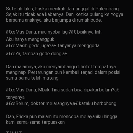
Setelah lulus, Friska menikah dan tinggal di Palembang.
Sejak itu tidak ada kabarnya. Dan, ketika pulang ke Yogya
bersama anaknya, aku berjumpa di rumah bude.
â€œMas Danu, mau nyoba lagi?â€ bisiknya lirih.
Aku hanya mengangguk.
â€œMasih gede juga?â€ tanyanya menggoda.
â€œYa, tambah gede dong.â€
Dan malamnya, aku menyambangi di hotel tempatnya
menginap. Pertarungan pun kembali terjadi dalam posisi
sama-sama telah matang.
â€œMas Danu, Mbak Tina sudah bisa dipakai belum?â€
tanyanya.
â€œBelum, dokter melarangnya,â€ kataku berbohong.
Dan, Friska pun malam itu mencoba melayaniku hingga
kami sama-sama terpuaskan.