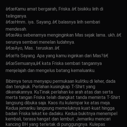
â€œKamu amat bergairah, Friska..â€ bisikku lirih di
telinganya.
â€œHmm.. iya.. Sayang..â€ balasnya lirih sembari
mendesah.
â€œAku sebenarnya menginginkan Mas sejak lama.. ukh..â€
serunya sembari menelan ludahnya.
â€œAyo, Mas.. teruskan..â€
â€œYa Sayang. Apa yang kamu inginkan dari Mas?â€
â€œSemuanya,â€ kata Friska sembari tangannya
menjelajah dan mengelus batang kemaluanku.
Bibirnya terus menyapu permukaan kulitku di leher, dada
dan tengkuk. Perlahan kusingkap T-Shirt yang
dikenakannya. KuTinak perlahan ke arah atas dan serta
merta tangan Friska telah diangkat tanda meminta T-Shirt
langsung dibuka saja. Kaos itu kulempar ke atas meja.
Kedua jemariku langsung memeluknya kuat-kuat hingga
badan Friska lekat ke dadaku. Kedua bukitnya menempel
kembali, terasa hangat dan lembut. Jemariku mencari
kancing BH yang terletak di punggungnya. Kulepas