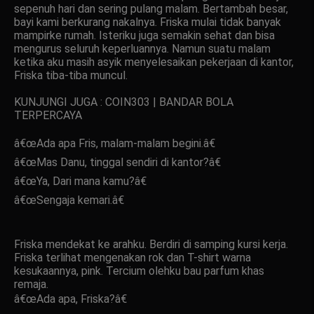
sepenuh hari dan sering pulang malam. Bertambah besar,
bayi kami berkurang nakalnya. Friska mulai tidak banyak
mampirke rumah. Isteriku juga semakin sehat dan bisa
mengurus seluruh keperluannya. Namun suatu malam
ketika aku masih asyik menyelesaikan pekerjaan di kantor,
Friska tiba-tiba muncul.
KUNJUNGI JUGA : COIN303 | BANDAR BOLA
TERPERCAYA
â€œAda apa Fris, malam-malam begini.â€
â€œMas Danu, tinggal sendiri di kantor?â€
â€œYa, Dari mana kamu?â€
â€œSengaja kemari.â€
Friska mendekat ke arahku. Berdiri di samping kursi kerja.
Friska terlihat mengenakan rok dan T-shirt warna
kesukaannya, pink. Tercium olehku bau parfum khas
remaja.
â€œAda apa, Friska?â€