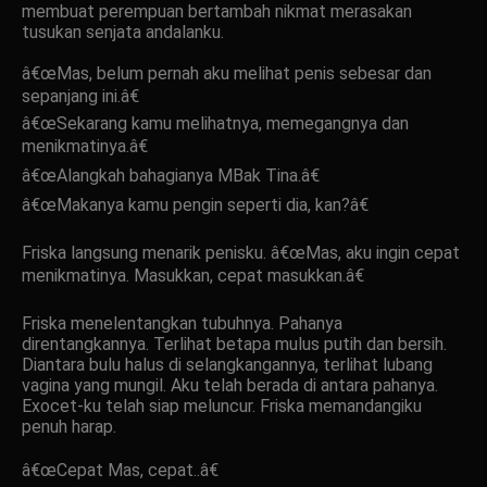
membuat perempuan bertambah nikmat merasakan
tusukan senjata andalanku.
â€œMas, belum pernah aku melihat penis sebesar dan
sepanjang ini.â€
â€œSekarang kamu melihatnya, memegangnya dan
menikmatinya.â€
â€œAlangkah bahagianya MBak Tina.â€
â€œMakanya kamu pengin seperti dia, kan?â€
Friska langsung menarik penisku. â€œMas, aku ingin cepat
menikmatinya. Masukkan, cepat masukkan.â€
Friska menelentangkan tubuhnya. Pahanya
direntangkannya. Terlihat betapa mulus putih dan bersih.
Diantara bulu halus di selangkangannya, terlihat lubang
vagina yang mungil. Aku telah berada di antara pahanya.
Exocet-ku telah siap meluncur. Friska memandangiku
penuh harap.
â€œCepat Mas, cepat..â€