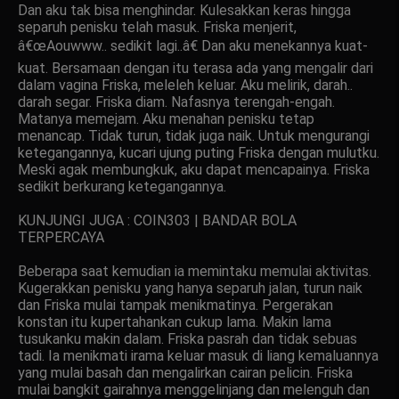
Dan aku tak bisa menghindar. Kulesakkan keras hingga
separuh penisku telah masuk. Friska menjerit,
â€œAouwww.. sedikit lagi..â€ Dan aku menekannya kuat-
kuat. Bersamaan dengan itu terasa ada yang mengalir dari
dalam vagina Friska, meleleh keluar. Aku melirik, darah..
darah segar. Friska diam. Nafasnya terengah-engah.
Matanya memejam. Aku menahan penisku tetap
menancap. Tidak turun, tidak juga naik. Untuk mengurangi
ketegangannya, kucari ujung puting Friska dengan mulutku.
Meski agak membungkuk, aku dapat mencapainya. Friska
sedikit berkurang ketegangannya.
KUNJUNGI JUGA : COIN303 | BANDAR BOLA
TERPERCAYA
Beberapa saat kemudian ia memintaku memulai aktivitas.
Kugerakkan penisku yang hanya separuh jalan, turun naik
dan Friska mulai tampak menikmatinya. Pergerakan
konstan itu kupertahankan cukup lama. Makin lama
tusukanku makin dalam. Friska pasrah dan tidak sebuas
tadi. Ia menikmati irama keluar masuk di liang kemaluannya
yang mulai basah dan mengalirkan cairan pelicin. Friska
mulai bangkit gairahnya menggelinjang dan melenguh dan