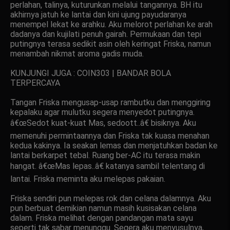
perlahan, talinya, kuturunkan melalui tangannya. BH itu
akhirnya jatuh ke lantai dan kini ujung payudaranya
menempel lekat ke arahku. Aku melorot perlahan ke arah
dadanya dan kujilati penuh gairah. Permukaan dan tepi
putingnya terasa sedikit asin oleh keringat Friska, namun
menambah nikmat aroma gadis muda.
KUNJUNGI JUGA : COIN303 | BANDAR BOLA
TERPERCAYA
Tangan Friska mengusap-usap rambutku dan menggiring
kepalaku agar mulutku segera menyedot putingnya.
â€œSedot kuat-kuat Mas, sedoott..â€ bisiknya. Aku
memenuhi permintaannya dan Friska tak kuasa menahan
kedua kakinya. Ia seakan lemas dan menjatuhkan badan ke
lantai berkarpet tebal. Ruang ber-AC itu terasa makin
hangat. â€œMas lepas..â€ katanya sambil telentang di
lantai. Friska meminta aku melepas pakaian.
Friska sendiri pun melepas rok dan celana dalamnya. Aku
pun berbuat demikian namun masih kusisakan celana
dalam. Friska melihat dengan pandangan mata sayu
seperti tak sabar menunggu. Segera aku menyusulnya,