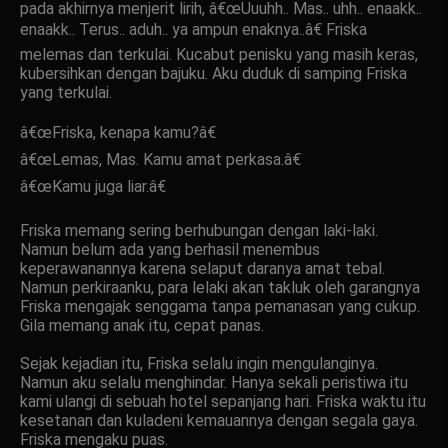
pada akhirnya menjerit lirih, â€œUuuhh.. Mas.. uhh.. enaakk..
enaakk.. Terus.. aduh.. ya ampun enaknya..â€ Friska
melemas dan terkulai. Kucabut penisku yang masih keras,
kubersihkan dengan bajuku. Aku duduk di samping Friska
yang terkulai.
â€œFriska, kenapa kamu?â€
â€œLemas, Mas. Kamu amat perkasa.â€
â€œKamu juga liar.â€
Friska memang sering berhubungan dengan laki-laki.
Namun belum ada yang berhasil menembus
keperawanannya karena selaput daranya amat tebal.
Namun perkiraanku, para lelaki akan takluk oleh garangnya
Friska mengajak senggama tanpa pemanasan yang cukup.
Gila memang anak itu, cepat panas.
Sejak kejadian itu, Friska selalu ingin mengulanginya.
Namun aku selalu menghindar. Hanya sekali peristiwa itu
kami ulangi di sebuah hotel sepanjang hari. Friska waktu itu
kesetanan dan kuladeni kemauannya dengan segala gaya.
Friska mengaku puas.