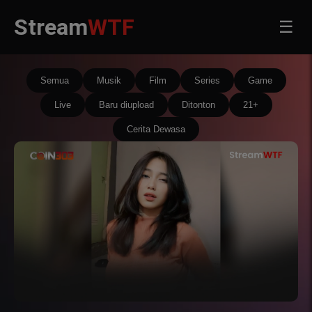
Stream
WTF
☰
Semua
Musik
Film
Series
Game
Live
Baru diupload
Ditonton
21+
Cerita Dewasa