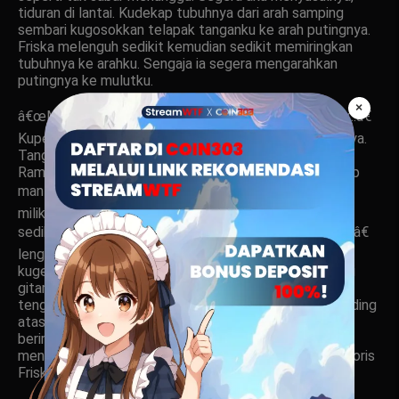
tiduran di lantai. Kudekap tubuhnya dari arah samping
sembari kugosokkan telapak tanganku ke arah putingnya.
Friska melenguh sedikit kemudian sedikit memiringkan
tubuhnya ke arahku. Sengaja ia segera mengarahkan
putingnya ke mulutku.
×
â€œMas sedot Mas.. teruskan, enak sekali Mas.. enak..â€
Kupenuhi permintaannya sembari kupijat-pijat pantatnya.
Tanganku mulai nakal mencari selangkangan Friska.
Rambutnya tidak terlalu tebal namun datarannya cukup
mantap untuk mendaratkan pesawat â€œcocordeâ€
milikku. Kumainkan jemariku di sana dan Friska tampak
sedikit tersentak. â€œUkh.. khmem.. hss.. terus.. terus,â€
lenguhnya tak jelas. Sementara sedotan di putingnya
kugencarkan, jemari tanganku bagaikan memetik dawai
gitar di pusat kenikmatannya. Terasa jemari kanan
tengahku telah mencapai gumpalan kecil daging di dinding
atas depan vaginanya, ujungnya kuraba-raba lembut
berirama. Lidahku memainkan puting sembari sesekali
menyedot dan menghembusnya. Jemariku memilin klitoris
Friska dengan teknik petik melodi.