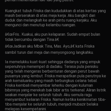
Kuangkat tubuh Friska dan kududukkan di atas kertas yang
masih berserakan di atas meja kerja. Aku bangkit dari
duduk dan melangkah ke arah pintu ruang kerjaku. Aku
mengunci dan menutup kelambu ruangan.
â€œFris.. Kuakui, aku pun kelaparan. Sudah empat bulan
tidak bercumbu dengan Tina.â€
â€œJadikan aku Mbak Tina, Mas. Ayo,â€ kata Friska
sambil turun dari meja dan menyongsong langkahku.
Ia memelukku kuat-kuat sehingga dadanya yang empuk
sepenuhnya menempel di dadaku. Terasa pula penisku
yang telah mengeras berbenturan dengan perut bawah
pusarnya yang lembut. Friska merapatkan pula perutnya ke
arah kemaluanku yang masih terbungkus celana tebal.
Friska kembali menyambar leherku dengan kuluman
bibirnnya yang merekah bak bibir artis terkenal. Aliran listrik
seakan menjalar ke seluruh tubuh. Aku semula ragu
menyambut keliaran Friska. Namun ketika kenikmatan tiba-
tiba menjalar ke seluruh tubuh, menjadi mubazir belaka
melepas kesempatanini.