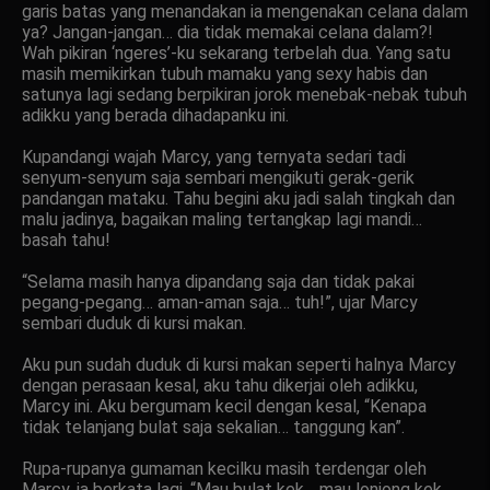
garis batas yang menandakan ia mengenakan celana dalam
ya? Jangan-jangan… dia tidak memakai celana dalam?!
Wah pikiran ‘ngeres’-ku sekarang terbelah dua. Yang satu
masih memikirkan tubuh mamaku yang sexy habis dan
satunya lagi sedang berpikiran jorok menebak-nebak tubuh
adikku yang berada dihadapanku ini.
Kupandangi wajah Marcy, yang ternyata sedari tadi
senyum-senyum saja sembari mengikuti gerak-gerik
pandangan mataku. Tahu begini aku jadi salah tingkah dan
malu jadinya, bagaikan maling tertangkap lagi mandi…
basah tahu!
“Selama masih hanya dipandang saja dan tidak pakai
pegang-pegang… aman-aman saja… tuh!”, ujar Marcy
sembari duduk di kursi makan.
Aku pun sudah duduk di kursi makan seperti halnya Marcy
dengan perasaan kesal, aku tahu dikerjai oleh adikku,
Marcy ini. Aku bergumam kecil dengan kesal, “Kenapa
tidak telanjang bulat saja sekalian… tanggung kan”.
Rupa-rupanya gumaman kecilku masih terdengar oleh
Marcy, ia berkata lagi, “Mau bulat kek… mau lonjong kek…