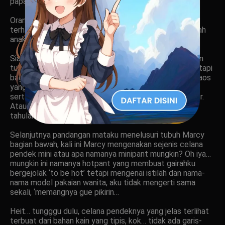
papa dengan kata papi.
Orangtua kami happy saja tanpa meralat panggilan
terhadap diri mereka. Aku Rodri dan adikku Marcy adalah
anak-anak kandung mereka yang sangat mereka kasihi.
Siang ini Marcy sudah mengganti bajunya, untuk balutan
tubuhnya bagian atas, dia mengenakan sejenis T-shirt, tapi
bagian bawahnya lebih pendek dari T-shirt umumnya, kaos
yang dikenakan sekarang itu tidak bisa menutupi pusar
serta perut datarnya ini membuat hatiku mulai bergetar.
Atau inikah yang disebut busana model tanktop, tak
tahulah…
Selanjutnya pandangan mataku menelusuri tubuh Marcy
bagian bawah, kali ini Marcy mengenakan sejenis celana
pendek mini atau apa namanya minipant mungkin? Oh iya…
mungkin ini namanya hotpant yang membuat gairahku
bergejolak ‘to be hot’ tetapi mengenai istilah dan nama-
nama model pakaian wanita, aku tidak mengerti sama
sekali, ‘memangnya gue pikirin…
Heit… tungggu dulu, celana pendeknya yang jelas terlihat
terbuat dari bahan kain yang tipis, kok… tidak ada garis-