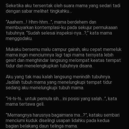
Seketika aku tersentak oleh suara mama yang sedari tadi
dengan sabar melihat tingkahku…
“Aaahem…! Hhm-hhm…”, mama berdehem dan
membuyarkan kontemplasi-ku pada sekujur permukaaan
tubuhnya. “Sudah selesai inspeksi-nya…?,” kata mama
menggodaku.
Mukaku bersemu malu campur gairah, aku cepat memeluk
mama ingin menciumnya lagi tapi mama ternyata lebih
gesit dan menghindar langsung melompat keatas tempat
tidur dan menelengkupkan tubuhnya disana.
Aku yang tak mau kalah langsung menindih tubuhnya.
Jadilah tubuh mama yang menelungkupi tempat tidur
sedang aku menelungkupi tubuh mama.
“Hi-hi-hi… untuk pemula sih… ini posisi yang salah…”, kata
mama tertawa geli.
“Memangnya harusnya bagaimana ma…?”, kataku sembari
menciumi kuduk diselingi usapan lidahku pada kedua
bagian belakang daun telinga mama.