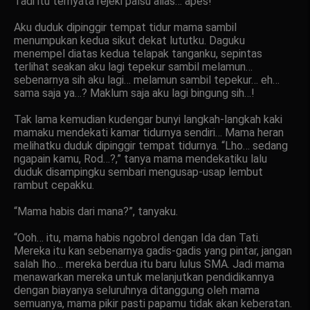
Tadi itu ternyata rejeki palsu alias… apes!
Aku duduk dipinggir tempat tidur mama sambil
menumpukan kedua sikut dekat lututku. Daguku
menempel diatas kedua telapak tanganku, sepintas
terlihat seakan aku lagi tepekur sambil melamun…
sebenarnya sih aku lagi… melamun sambil tepekur… eh…
sama saja ya…? Maklum saja aku lagi bingung sih…!
Tak lama kemudian kudengar bunyi langkah-langkah kaki
mamaku mendekati kamar tidurnya sendiri… Mama heran
melihatku duduk dipinggir tempat tidurnya. “Lho… sedang
ngapain kamu, Rod…?,” tanya mama mendekatiku lalu
duduk disampingku sembari mengusap-usap lembut
rambut cepakku.
“Mama habis dari mana?”, tanyaku.
“Ooh… itu, mama habis ngobrol dengan Ida dan Tati.
Mereka itu kan sebenarnya gadis-gadis yang pintar, jangan
salah lho… mereka berdua itu baru lulus SMA. Jadi mama
menawarkan mereka untuk melanjutkan pendidikannya
dengan biayanya seluruhnya ditanggung oleh mama
semuanya, mama pikir pasti papamu tidak akan keberatan.