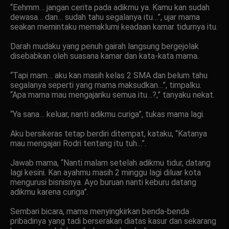
“Eehmm… jangan cerita pada adikmu ya. Kamu kan sudah
dewasa… dan… sudah tahu segalanya itu…”, ujar mama
seakan memintaku memaklumi keadaan kamar tidurnya itu.
Darah mudaku yang penuh gairah langsung bergejolak
disebabkan oleh suasana kamar dan kata-kata mama.
“Tapi mam… aku kan masih kelas 2 SMA dan belum tahu
segalanya seperti yang mama maksudkan…”, timpalku.
“Apa mama mau mengajariku semua itu…?,” tanyaku nekat.
“Ya sana… keluar, nanti adikmu curiga”, tukas mama lagi.
Aku bersikeras tetap berdiri ditempat, kataku, “Katanya
mau mengajari Rodri tentang itu tuh…”.
Jawab mama, “Nanti malam setelah adikmu tidur, datang
lagi kesini. Kan ayahmu masih 2 minggu lagi diluar kota
mengurusi bisnisnya. Ayo buruan nanti keburu datang
adikmu karena curiga”.
Sembari bicara, mama menyingkirkan benda-benda
pribadinya yang tadi berserakan diatas kasur dan sekarang