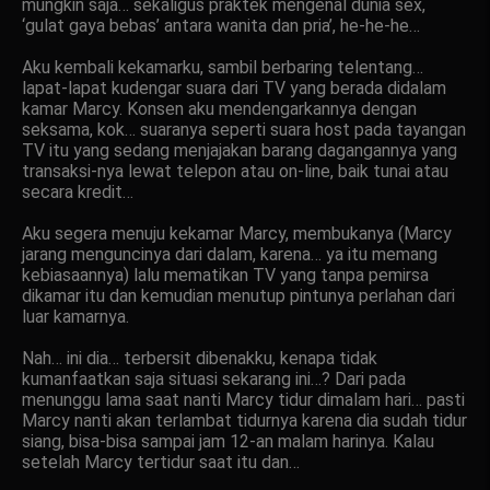
mungkin saja… sekaligus praktek mengenal dunia sex,
‘gulat gaya bebas’ antara wanita dan pria’, he-he-he…
Aku kembali kekamarku, sambil berbaring telentang…
lapat-lapat kudengar suara dari TV yang berada didalam
kamar Marcy. Konsen aku mendengarkannya dengan
seksama, kok… suaranya seperti suara host pada tayangan
TV itu yang sedang menjajakan barang dagangannya yang
transaksi-nya lewat telepon atau on-line, baik tunai atau
secara kredit…
Aku segera menuju kekamar Marcy, membukanya (Marcy
jarang menguncinya dari dalam, karena… ya itu memang
kebiasaannya) lalu mematikan TV yang tanpa pemirsa
dikamar itu dan kemudian menutup pintunya perlahan dari
luar kamarnya.
Nah… ini dia… terbersit dibenakku, kenapa tidak
kumanfaatkan saja situasi sekarang ini…? Dari pada
menunggu lama saat nanti Marcy tidur dimalam hari… pasti
Marcy nanti akan terlambat tidurnya karena dia sudah tidur
siang, bisa-bisa sampai jam 12-an malam harinya. Kalau
setelah Marcy tertidur saat itu dan…