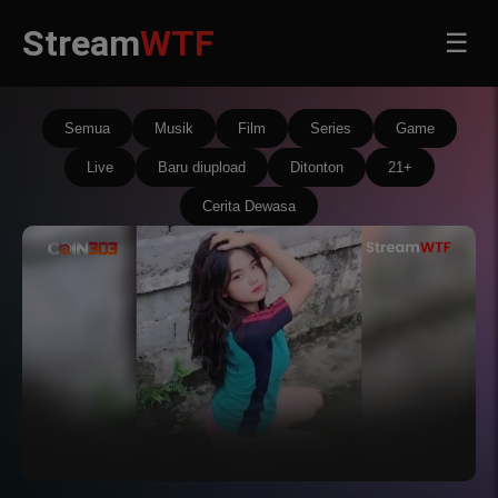
Stream
WTF
☰
Semua
Musik
Film
Series
Game
Live
Baru diupload
Ditonton
21+
Cerita Dewasa