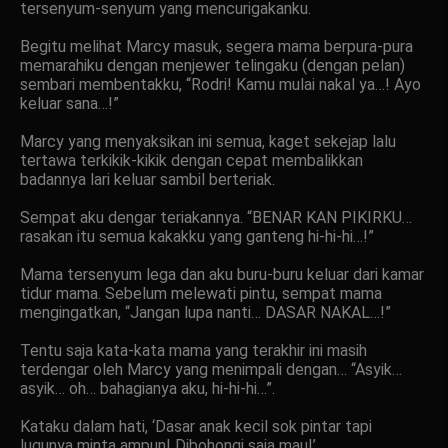
tersenyum-senyum yang mencurigakanku.
Begitu melihat Marcy masuk, segera mama berpura-pura
memarahiku dengan menjewer telingaku (dengan pelan)
sembari membentakku, “Rodri! Kamu mulai nakal ya…! Ayo
keluar sana…!”
Marcy yang menyaksikan ini semua, kaget sekejap lalu
tertawa terkikik-kikik dengan cepat membalikkan
badannya lari keluar sambil berteriak.
Sempat aku dengar teriakannya. “BENAR KAN PIKIRKU…
rasakan itu semua kakakku yang ganteng hi-hi-hi…!”
Mama tersenyum lega dan aku buru-buru keluar dari kamar
tidur mama. Sebelum melewati pintu, sempat mama
mengingatkan, “Jangan lupa nanti… DASAR NAKAL…!”
Tentu saja kata-kata mama yang terakhir ini masih
terdengar oleh Marcy yang menimpali dengan… “Asyik…
asyik… oh… bahagianya aku, hi-hi-hi…”.
Kataku dalam hati, ‘Dasar anak kecil sok pintar tapi
lugunya minta ampun! Dibohongi saja mau!’.