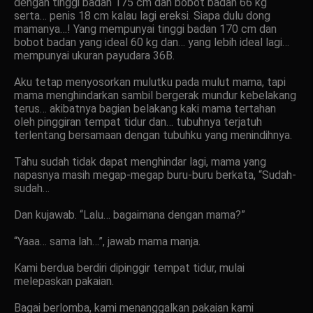
dengan tinggi badan 175 cm dan bobot badan 66 kg
serta… penis 18 cm kalau lagi ereksi. Siapa dulu dong
mamanya…! Yang mempunyai tinggi badan 170 cm dan
bobot badan yang ideal 60 kg dan… yang lebih ideal lagi…
mempunyai ukuran payudara 36B.
Aku tetap menyosorkan mulutku pada mulut mama, tapi
mama menghindarkan sambil bergerak mundur kebelakang
terus… akibatnya bagian belakang kaki mama tertahan
oleh pinggiran tempat tidur dan… tubuhnya terjatuh
terlentang bersamaan dengan tubuhku yang menindihnya.
Tahu sudah tidak dapat menghindar lagi, mama yang
napasnya masih megap-megap buru-buru berkata, “Sudah-
sudah…
Dan kujawab. “Lalu… bagaimana dengan mama?”
“Yaaa… sama lah…”, jawab mama manja.
Kami berdua berdiri dipinggir tempat tidur, mulai
melepaskan pakaian.
Bagai berlomba, kami menanggalkan pakaian kami