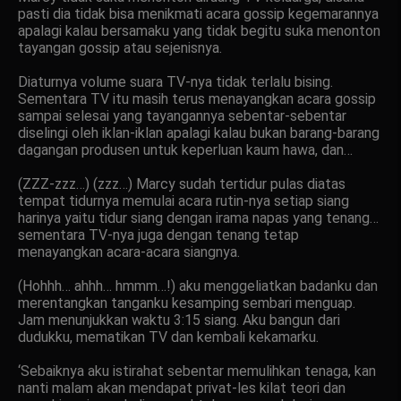
pasti dia tidak bisa menikmati acara gossip kegemarannya
apalagi kalau bersamaku yang tidak begitu suka menonton
tayangan gossip atau sejenisnya.
Diaturnya volume suara TV-nya tidak terlalu bising.
Sementara TV itu masih terus menayangkan acara gossip
sampai selesai yang tayangannya sebentar-sebentar
diselingi oleh iklan-iklan apalagi kalau bukan barang-barang
dagangan produsen untuk keperluan kaum hawa, dan…
(ZZZ-zzz…) (zzz…) Marcy sudah tertidur pulas diatas
tempat tidurnya memulai acara rutin-nya setiap siang
harinya yaitu tidur siang dengan irama napas yang tenang…
sementara TV-nya juga dengan tenang tetap
menayangkan acara-acara siangnya.
(Hohhh… ahhh… hmmm…!) aku menggeliatkan badanku dan
merentangkan tanganku kesamping sembari menguap.
Jam menunjukkan waktu 3:15 siang. Aku bangun dari
dudukku, mematikan TV dan kembali kekamarku.
‘Sebaiknya aku istirahat sebentar memulihkan tenaga, kan
nanti malam akan mendapat privat-les kilat teori dan