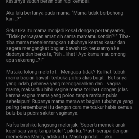
kasurnya sudah bersih dan rapi kembali.
Aku lalu bertanya pada mama, “Mama tidak berbohong
kan…?”
Seketika itu mama menjadi kesal dengan pertanyaanku,
“Tidak percayaan amat sih sama mamamu sendiri?!” Tiba-
tiba mama menelentangkan tubuhnya keatas kasur dan
segera mengangkat bagian bawah rok terusannya ke
dadanya dan berkata, “Nih… lihat! Ayo kamu mau omong
apa sekarang…?!”
Mataku lolong melotot… Mengapa tidak? Kulihat tubuh
mama bagian bawah terbuka polos alias bugil… Betisnya
yang indah, pahanya yang menggairahkan dan… vagina
mama, maksudku bibir vagina mama terlihat dengan jelas
karena vagina mama yang polos tanpa rambut pubis
sehelaipun! Rupanya mama merawat bagian tubuhnya yang
paling tersembunyi itu dengan cara mencukur habis semua
bulu-bulu pubis sekitar vaginanya.
Nafsu birahiku langsung melonjak, ‘Seperti memek anak
kecil saja yang tanpa bulu! ’, pikirku. ‘Pasti serupa dengan
memeknya Marcy, adikku itu. Masih gundul… ’, aku