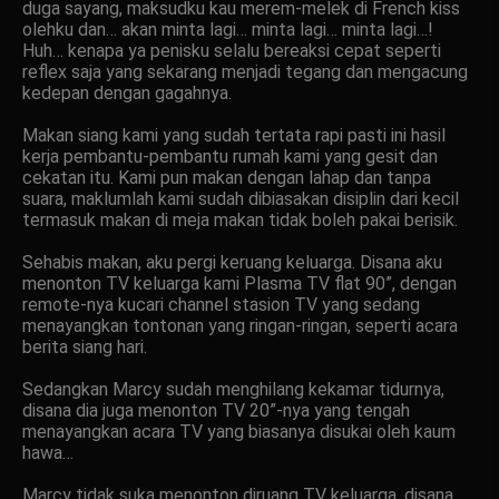
duga sayang, maksudku kau merem-melek di French kiss
olehku dan… akan minta lagi… minta lagi… minta lagi…!
Huh… kenapa ya penisku selalu bereaksi cepat seperti
reflex saja yang sekarang menjadi tegang dan mengacung
kedepan dengan gagahnya.
Makan siang kami yang sudah tertata rapi pasti ini hasil
kerja pembantu-pembantu rumah kami yang gesit dan
cekatan itu. Kami pun makan dengan lahap dan tanpa
suara, maklumlah kami sudah dibiasakan disiplin dari kecil
termasuk makan di meja makan tidak boleh pakai berisik.
Sehabis makan, aku pergi keruang keluarga. Disana aku
menonton TV keluarga kami Plasma TV flat 90”, dengan
remote-nya kucari channel stasion TV yang sedang
menayangkan tontonan yang ringan-ringan, seperti acara
berita siang hari.
Sedangkan Marcy sudah menghilang kekamar tidurnya,
disana dia juga menonton TV 20”-nya yang tengah
menayangkan acara TV yang biasanya disukai oleh kaum
hawa…
Marcy tidak suka menonton diruang TV keluarga, disana