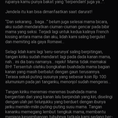
rupanya kamu punya bakat yang ‘terpendam’ juga ya…”.
Jendela itu kan bisa dimanfaatkan saat darurat!
“Dan sekarang… baga…” belum juga selesai mama bicara,
aku sudah mendaratkan ciuman-ciuman gencar pada bibir
mama yang seksi. Terjadi lagi untuk kedua kalinya French
kissing antara mama dan aku, lidah kami saling bergulat
dan memiting ala gaya Romawi…
Selagi lidah kami lagi ‘seru-serunya’ saling berpitingan,
tangan kiriku sudah mendarat lagi pada dada kanan mama,
nah… ini dia baru namanya… rejeki! Mama tidak memakai
BH! Tersentuh olehku bongkahan buahdada mama bagian
kanan yang masih berbalut dengan gaun terusannya.
Terasa sekali puting susunya yang sebesar koin Rp 100
alumunium pada jari tanganku, menonjol sudah mengeras…
Tangan kiriku meremas-meremas buahdada mama
bergantian dari yang kanan lalu berpindah yang kiri, diselingi
dengan ulah jari telunjukku yang berduet dengan ibunya
jariku memilin-milin puting-puting susu mama. Tangan
kananku memegang lembut tengkuk mama, membantu
menjaga keseimbangan tubuhnya tatkala kami sedang ber-