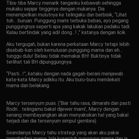
Tiba-tiba Marcy menarik tanganku kebawah sehingga
mukaku sejajar tingginya dengan mukanya. Dia
menempelkan mulutnya ke telingaku dan berbisik, “Lihat
tuh… buruan. Punggung mami terbuka bebas, ayo pegang
punggungnya seperti apa yang kakak lakukan padaku tadi.
Kalau bertindak yang adil dong…! ,” katanya dengan licik.
Aku tergugah, bukan karena perkataan Marcy tetapi lebih
disebab-kan oleh kemulusan punggung mama dan eh…
tunggu dulu! Beliau tidak memakai BH! Buktinya tidak
terlihat tali BH dipunggungnya.
“Pasti…!”, kataku dengan nada gagah-berani menjawab
kata-kata Marcy adikku itu. Aku buru-buru mendekati
mama dari belakang.
Marcy tersenyum puas. (‘Biar tahu rasa, dimarahi dan pasti
Rodri… telingamu bakal dijewer mami’, Marcy dengan
senang membayangkan akan menyaksikan hal yang bakal
terjadi dan dia tersenyum simpul gembira).
Seandainya Marcy tahu strategi yang akan aku pakai
menghadapi mama, bila kusentuh punggung mama dan ia