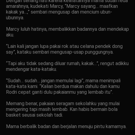
Dengan senang hati karena kelihatannya mama sudah reda
amarahnya, kudekati Marcy, “Marcy sayang… maafkan
kakak ya…,” sembari mengusap dan mencium ubun-
ubunnya.
Marcy luluh hatinya, membalikkan badannya dan mendekap
aku.
“Lain kali jangan lupa pakai rok atau celana pendek dong
say”, kataku sembari mengusap-usap punggungnya.
“Tapi aku tidak sedang diluar rumah, kakak…”, rengut adikku
mendengar kata-kataku.
“Sudah… sudah… jangan memulai lagi”, mama menimpali
kata-kata kami. “Kalian berdua makan dahulu dan kamu
Rodri cepat ganti dulu pakaianmu yang lembab itu”.
Memang benar, pakaian seragam sekolahku yang mulai
mengering tapi masih lembab. Kan habis bermain bola
basket seusai sekolah tadi.
Mama berbalik badan dan berjalan menuju pintu kamarnya.