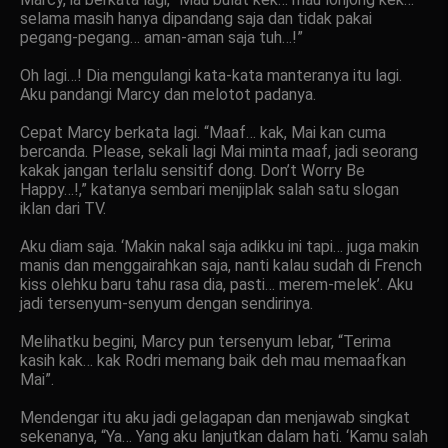
selama masih hanya dipandang saja dan tidak pakai
pegang-pegang… aman-aman saja tuh…!”
Oh lagi…! Dia mengulangi kata-kata manteranya itu lagi.
Aku pandangi Marcy dan melotot padanya.
Cepat Marcy berkata lagi. “Maaf… kak, Mai kan cuma
bercanda. Please, sekali lagi Mai minta maaf, jadi seorang
kakak jangan terlalu sensitif dong. Don’t Worry Be
Happy…!,” katanya sembari menjiplak salah satu slogan
iklan dari TV.
Aku diam saja. ‘Makin nakal saja adikku ini tapi… juga makin
manis dan menggairahkan saja, nanti kalau sudah di French
kiss olehku baru tahu rasa dia, pasti… merem-melek’. Aku
jadi tersenyum-senyum dengan sendirinya.
Melihatku begini, Marcy pun tersenyum lebar, “Terima
kasih kak… kak Rodri memang baik deh mau memaafkan
Mai”.
Mendengar itu aku jadi gelagapan dan menjawab singkat
sekenanya, “Ya… Yang aku lanjutkan dalam hati. ‘Kamu salah