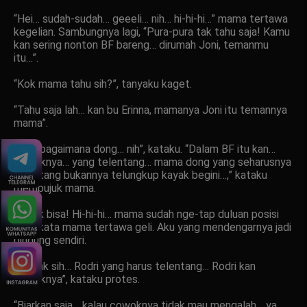
“Hei… sudah-sudah… geeeli… nih… hi-hi-hi…” mama tertawa
kegelian. Sambungnya lagi, “Pura-pura tak tahu saja! Kamu
kan sering nonton BF bareng… dirumah Joni, temanmu
itu…”.
“Kok mama tahu sih?”, tanyaku kaget.
“Tahu saja lah… kan bu Erinna, mamanya Joni itu temannya
mama”.
“Jadi bagaimana dong… nih”, kataku. “Dalam BF itu kan…
ceweknya… yang telentang… mama dong yang seharusnya
telentang bukannya telungkup kayak begini…,” kataku
membujuk mama.
“Tidak bisa! Hi-hi-hi… mama sudah nge-tap duluan posisi
ini…”, kata mama tertawa geli. Aku yang mendengarnya jadi
bingung sendiri.
“Masak sih… Rodri yang harus telentang… Rodri kan
cowoknya”, kataku protes.
“Biarkan saja… kalau cowoknya tidak mau mengalah… ya