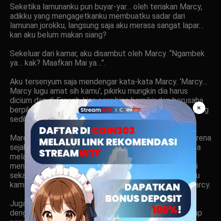
Seketika lamunanku pun buyar-yar… oleh teriakan Marcy,
adikku yang mengagetkanku membuatku sadar dari
lamunan jorokku, langsung saja aku merasa sangat lapar…
kan aku belum makan siang?
Sekeluar dari kamar, aku disambut oleh Marcy. “Ngambek
ya… kak? Maafkan Mai ya…”.
Aku tersenyum saja mendengar kata-kata Marcy. ‘Marcy…
Marcy lugu amat sih kamu’, pikirku mungkin dia harus
dicium dan di French-kiss agar bisa berpikir dan berusaha
×
berpikir lebih dewasa, tidak seperti anak kecil lainnya yang
sedikit-sedikit panggil-panggil maminya.
Marcy membahasahan dirinya dengan panggilan Mai karena
sejak kecil sewaktu dia mulai bisa berbicara, kurang bisa
melafalkan huruf R. Sehingga namanya Marcy berubah
menjadi Mai dan ini sudah menjadi kebiasaannya sampai
sekarang. Tapi kami semua tidak menanggapinya, selalu
kami memanggilnya dengan nama sebenarnya, yaitu Marcy.
Juga panggilannya terhadap mama, dia memanggilnya
dengan kata mami. Demikian juga panggilannya terhadap