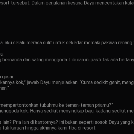
resort tersebut. Dalam perjalanan kesana Dayu menceritakan kalau
 aku selalu merasa sulit untuk sekedar memaki pakaian renang 
a.
g bercanda dan saling menggoda. Liburan ini pasti tak ada beda
 gusar.
annya kok,” jawab Dayu menjelaskan. “Cuma sedikit genit, men
nan.”
mu mempertontonkan tubuhmu ke teman-teman priamu?”
 menggoda kok. Hanya sedikit menyingkap baju, kadang sedikit 
 lain? Pria lain di kantornya? Ini bukan seperti sosok Dayu yang
tak karuan hingga akhirnya kami tiba di resort.