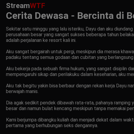
Stream
WTF
Cerita Dewasa - Bercinta di 
Sekitar satu minggu yang lalu isteriku, Dayu dan aku diundan
perusahaan besar yang sangat sukses beberapa tahun belakan
adalah perjalanan ke resort kali ini.
Aku sangat bergairah untuk pergi, meskipun dia merasa khawat
padaku tentang semua godaan dan cubitan yang berlangsung 
Aku bekerja pada sebuah firma hukum, yang sangat disiplin dan
mempengaruhi sikap dan perilakuku dalam keseharian, aku men
Aku tak begitu yakin bisa berbaur dengan rekan kerja Dayu n
berwajah manis.
Dia agak sedikit pendek dibawah rata-rata, pahanya rampin
besar dan namun bulat kencang meskipun tanpa memakai pen
Kami berjumpa dibangku kuliah dan menjadi dekat dalam waktu 
pertama yang berhubungan seks dengannya.