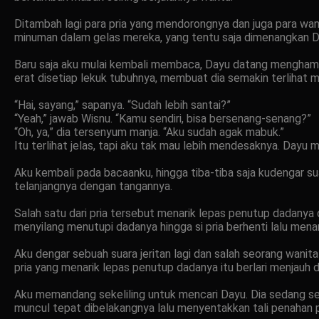
Ditambah lagi para pria yang mendorongnya dan juga para w
minuman dalam gelas mereka, yang tentu saja dimenangkan Da
Baru saja aku mulai kembali membaca, Dayu datang menghampi
erat disetiap lekuk tubuhnya, membuat dia semakin terlihat 
“Hai, sayang,” sapanya. “Sudah lebih santai?”
“Yeah,” jawab Wisnu. “Kamu sendiri, bisa bersenang-senang?”
“Oh, ya,” dia tersenyum manja. “Aku sudah agak mabuk.”
Itu terlihat jelas, tapi aku tak mau lebih mendesaknya. Day
Aku kembali pada bacaanku, hingga tiba-tiba saja kudengar su
telanjangnya dengan tangannya.
Salah satu dari pria tersebut menarik lepas penutup dadany
menyilang menutupi dadanya hingga si pria berhenti lalu me
Aku dengar sebuah suara jeritan lagi dan salah seorang wanita
pria yang menarik lepas penutup dadanya itu berlari menjauh
Aku memandang sekeliling untuk mencari Dayu. Dia sedang se
muncul tepat dibelakangnya lalu menyentakkan tali penahan p