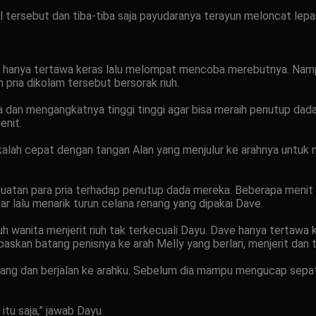
 tersebut dan tiba-tiba saja payudaranya terayun meloncat lepa
u hanya tertawa keras lalu melompat mencoba merebutnya. Nampa
pria dikolam tersebut bersorak riuh.
dan mengangkatnya tinggi tinggi agar bisa meraih penutup dada 
enit.
lah cepat dengan tangan Alan yang menjulur ke arahnya untuk m
buatan para pria terhadap penutup dada mereka. Beberapa menit
r lalu menarik turun celana renang yang dipakai Dave.
wanita menjerit riuh tak terkecuali Dayu. Dave hanya tertawa ke
askan batang penisnya ke arah Melly yang berlari, menjerit dan 
enang dan berjalan ke arahku. Sebelum dia mampu mengucap se
tu saja,” jawab Dayu.