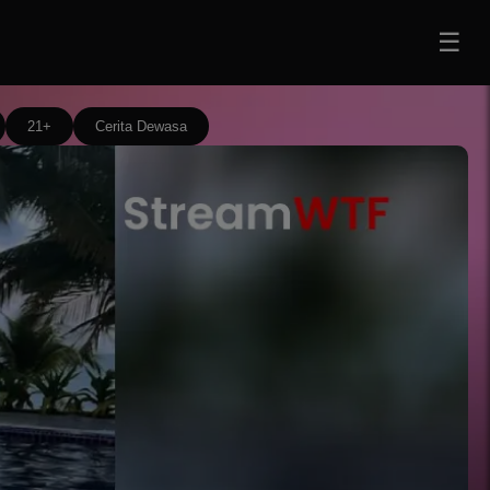
☰
21+
Cerita Dewasa