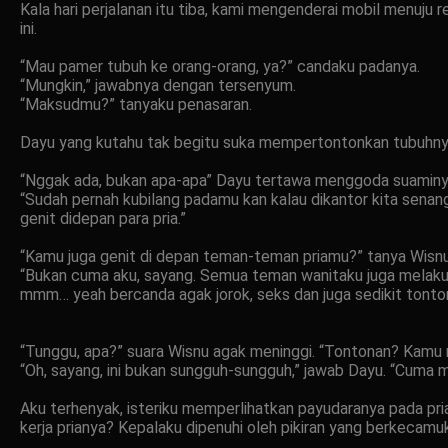
Kala hari perjalanan itu tiba, kami mengenderai mobil menuju 
ini.
“Mau pamer tubuh ke orang-orang, ya?” candaku padanya.
“Mungkin,” jawabnya dengan tersenyum.
“Maksudmu?” tanyaku penasaran.
Dayu yang kutahu tak begitu suka mempertontonkan tubuhnya,
“Nggak ada, bukan apa-apa” Dayu tertawa menggoda suaminy
“Sudah pernah kubilang padamu kan kalau dikantor kita senan
genit didepan para pria.”
“Kamu juga genit di depan teman-teman priamu?” tanya Wisnu
“Bukan cuma aku, sayang. Semua teman wanitaku juga melakuk
mmm… yeah bercanda agak jorok, seks dan juga sedikit tonto
“Tunggu, apa?” suara Wisnu agak meninggi. “Tontonan? Ka
“Oh, sayang, ini bukan sungguh-sungguh,” jawab Dayu. “Cuma
Aku terhenyak, isteriku memperlihatkan payudaranya pada pria
kerja prianya? Kepalaku dipenuhi oleh pikiran yang berkecamuk 