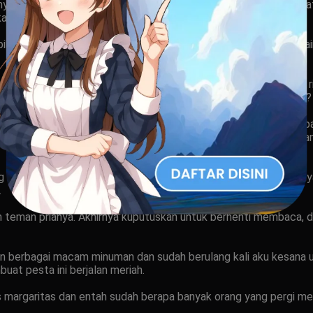
a, dan tali penahannya yang terkalung dileher jenjangnya terlih
han pantatnya. Dia terlihat begitu menawan.
ikirku. Dia tahu kalau aku pasti akan meributkan apa yang dipak
lan nakal dari para pria di area kolam tersebut. Dayu hanya terta
ck ke tubuhnya. Dia menoleh ke arahku dan berkata, “Lihat kan
esuatu tentang betapa terbukanya pakaian renang yang dia pakai 
buh isteriku, apa salahnya dengan itu? Bahkan aku bisa merasa ba
ang kubawa sedangkan Dayu berjalan menghampiri teman-temann
.
an teman prianya. Akhirnya kuputuskan untuk berhenti membaca, 
n berbagai macam minuman dan sudah berulang kali aku kesana u
at pesta ini berjalan meriah.
as margaritas dan entah sudah berapa banyak orang yang pergi m