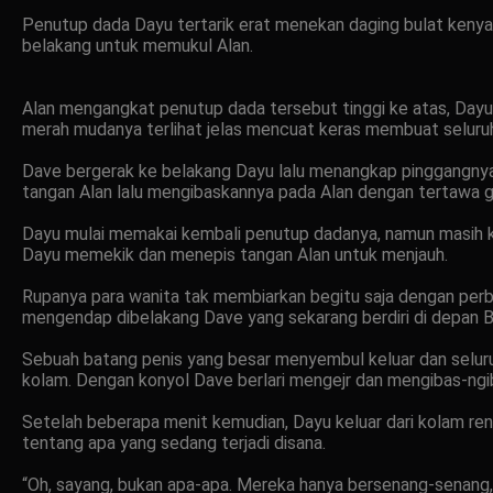
Penutup dada Dayu tertarik erat menekan daging bulat kenyal
belakang untuk memukul Alan.
Alan mengangkat penutup dada tersebut tinggi ke atas, Day
merah mudanya terlihat jelas mencuat keras membuat seluruh 
Dave bergerak ke belakang Dayu lalu menangkap pinggangnya 
tangan Alan lalu mengibaskannya pada Alan dengan tertawa g
Dayu mulai memakai kembali penutup dadanya, namun masih ka
Dayu memekik dan menepis tangan Alan untuk menjauh.
Rupanya para wanita tak membiarkan begitu saja dengan per
mengendap dibelakang Dave yang sekarang berdiri di depan Ba
Sebuah batang penis yang besar menyembul keluar dan seluruh 
kolam. Dengan konyol Dave berlari mengejr dan mengibas-ngib
Setelah beberapa menit kemudian, Dayu keluar dari kolam r
tentang apa yang sedang terjadi disana.
“Oh, sayang, bukan apa-apa. Mereka hanya bersenang-senang, i