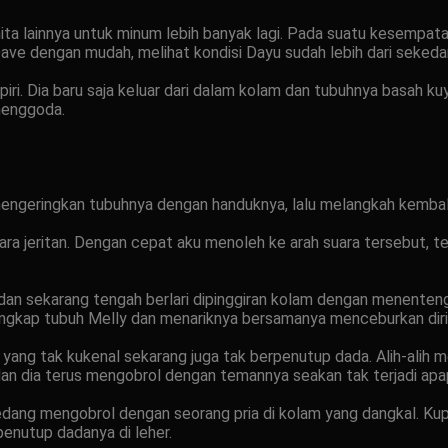
anita lainnya untuk minum lebih banyak lagi. Pada suatu kesem
ve dengan mudah, melihat kondisi Dayu sudah lebih dari sekeda
ri. Dia baru saja keluar dari dalam kolam dan tubuhnya basah 
menggoda.
u mengeringkan tubuhnya dengan handuknya, lalu melangkah kemb
ara jeritan. Dengan cepat aku menoleh ke arah suara tersebut, t
a dan sekarang tengah berlari dipinggiran kolam dengan menente
nangkap tubuh Melly dan menariknya bersamanya menceburkan diri
 yang tak kukenal sekarang juga tak berpenutup dada. Alih-alih m
 dan dia terus mengobrol dengan temannya seakan tak terjadi apa
dang mengobrol dengan seorang pria di kolam yang dangkal. Kup
enutup dadanya di leher.