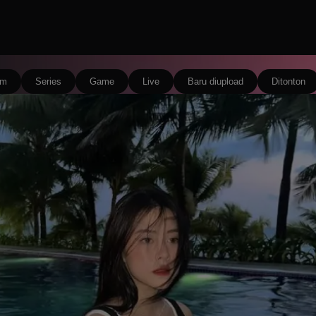
lm
Series
Game
Live
Baru diupload
Ditonton