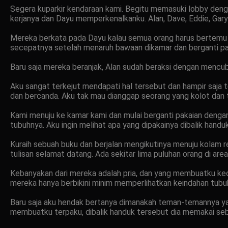
Segera kuparkir kendaraan kami. Begitu memasuki lobby den
kerjanya dan Dayu memperkenalkanku. Alan, Dave, Eddie, Gary
Mereka berkata pada Dayu kalau semua orang harus bertemu d
secepatnya setelah menaruh bawaan dikamar dan berganti pa
Baru saja mereka beranjak, Alan sudah beraksi dengan mencu
Aku sangat terkejut mendapati hal tersebut dan hampir saja t
dan bercanda. Aku tak mau dianggap seorang yang kolot dan ta
Kami menuju ke kamar kami dan mulai berganti pakaian deng
tubuhnya. Aku ingin melihat apa yang dipakainya dibalik han
Kuraih sebuah buku dan berjalan mengikutinya menuju kolam 
tulisan selamat datang. Ada sekitar lima puluhan orang di area 
Kebanyakan dari mereka adalah pria, dan yang membuatku ke
mereka hanya berbikini minim memperlihatkan keindahan tub
Baru saja aku hendak bertanya dimanakah teman-temannya ya
membuatku terpaku, dibalik handuk tersebut dia memakai seb