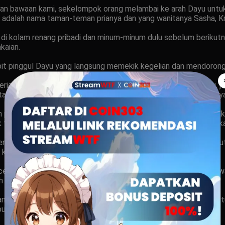
gan bawaan kami, sekelompok orang melambai ke arah Dayu untu
 adalah nama taman-teman prianya dan yang wanitanya Sasha, Kris
i kolam renang pribadi dan minum-minum dulu sebelum berikutny
kaian.
bit pinggul Dayu yang langsung memekik kegelian dan mendorong
eriak marah, tapi mereka semua mulai tertawa, termasuk Dayu, jad
k bisa berbaur di lima menit pertama kehadiranku, jadi aku hany
an pakaian renang. Dayu masuk ke kamar mandi untuk berganti p
duk tersebut, tapi dia langsung memotongku sebelum mampu berkat
renang. Kantor Dayu pasti sudah menyewa seluruh kolam tersebu
kola mini.
cewa, kebanyakan dari mereka terlihat muda dan menarik. Para
uh muda mereka.
ng tadi, saat kulihat isteriku sedang membuka handuk penutup
uah bikini warna merah tua dan… sangat minim.