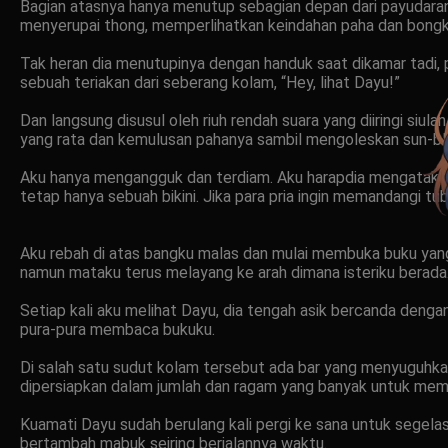
Bagian atasnya hanya menutup sebagian depan dari payudarany
menyerupai thong, memperlihatkan keindahan paha dan bongka
Tak heran dia menutupinya dengan handuk saat dikamar tadi, p
sebuah teriakan dari seberang kolam, “Hey, lihat Dayu!”
Dan langsung disusul oleh riuh rendah suara yang diiringi siu
yang rata dan kemulusan pahanya sambil mengoleskan sun-blo
Aku hanya mengangguk dan terdiam. Aku harapdia mengatakan s
tetap hanya sebuah bikini. Jika para pria ingin memandangi tu
Aku rebah di atas bangku malas dan mulai membuka buku y
namun mataku terus melayang ke arah dimana isteriku berada
Setiap kali aku melihat Dayu, dia tengah asik bercanda deng
pura-pura membaca bukuku.
Di salah satu sudut kolam tersebut ada bar yang menyuguhka
dipersiapkan dalam jumlah dan ragam yang banyak untuk membu
Kuamati Dayu sudah berulang kali pergi ke sana untuk segel
bertambah mabuk seiring berjalannya waktu.