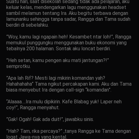
Suatu hari, saat disekolah sedang tidak ada pelajaran, aku
keluar kelas, mendengarkan lagu menggunakan headset
sambil melamun tentang Ira. Aku begitu terbawa dengan
lamunanku sehingga tanpa sadar, Rangga dan Tama sudah
berdiri di sebelahku.
”Woy, kamu lagi ngapain heh! Kesambet ntar loh!”, Rangga
memukul punggungku menggunakan buku ekonomi yang
tebalnya 200 halaman. Sontak aku loncat berdiri.
”Heh setan, kamu pengen aku mati jantungan?!”
semprotku.
”Apa lah Rif? Mesti lagi mikirin komandan yah?
Hahahahaha” Tama ngikut percakapan kami. Aku dan Tama
biasa menyebut Ira dengan call-sign “komandan”.
“Alaaaa….Ira mulu dipikirin. Kafe Blabag yuk! Laper neh
coy!”, Rangga menyahut.
”Gak! Ogah! Gak ada duit!”, jawabku sinis.
”Hah? Tam, rika percaya?” ,tanya Rangga ke Tama dengan
logat Jawa-nya yang kental.