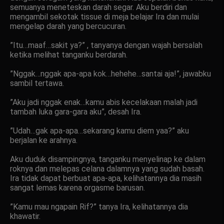
semuanya meneteskan darah segar. Aku berdiri dan
mengambil sekotak tissue di meja belajar Ira dan mulai
mengelap darah yang bercucuran.
”Itu…maaf…sakit ya?” , tanyanya dengan wajah bersalah
ketika melihat tanganku berdarah.
”Nggak…nggak apa-apa kok…hehehe…santai aja!”, jawabku
sambil tertawa.
”Aku jadi nggak enak…kamu abis kecelakaan malah jadi
tambah luka gara-gara aku”, desah Ira.
”Udah…gak apa-apa…sekarang kamu diem yaa?” aku
berjalan ke arahnya.
Aku duduk disampingnya, tanganku menyelinap ke dalam
roknya dan melepas celana dalamnya yang sudah basah.
Ira tidak dapat berbuat apa-apa, kelihatannya dia masih
sangat lemas karena orgasme barusan.
”Kamu mau ngapain Rif?” tanya Ira, kelihatannya dia
khawatir.