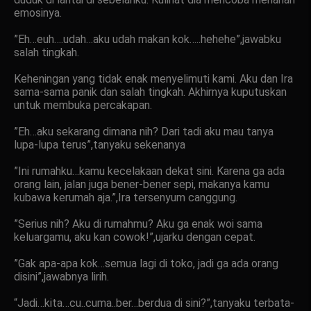
emosinya.
”Eh…euh….udah…aku udah makan kok…..hehehe”,jawabku
salah tingkah.
Keheningan yang tidak enak menyelimuti kami. Aku dan Ira
sama-sama panik dan salah tingkah. Akhirnya kuputuskan
untuk membuka percakapan.
”Eh…aku sekarang dimana nih? Dari tadi aku mau tanya
lupa-lupa terus”,tanyaku sekenanya
”Ini rumahku…kamu kecelakaan dekat sini. Karena ga ada
orang lain, jalan juga bener-bener sepi, makanya kamu
kubawa kerumah aja.”,Ira tersenyum canggung.
”Serius nih? Aku di rumahmu? Aku ga enak woi sama
keluargamu, aku kan cowok!”,ujarku dengan cepat.
”Gak apa-apa kok…semua lagi di toko, jadi ga ada orang
disini”,jawabnya lirih.
“Jadi…kita…cu..cuma..ber…berdua di sini?”,tanyaku terbata-