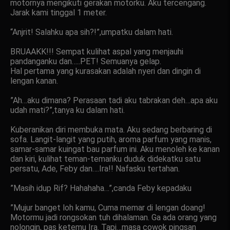
motornya mengikuti gerakan motorku. Aku tercengang.
Jarak kami tinggal 1 meter.
“Anjrit! Salahku apa sih?!”,umpatku dalam hati.
BRUAAKK!!! Sempat kulihat aspal yang menjauhi
pandanganku dan…..PET! Semuanya gelap.
Hal pertama yang kurasakan adalah nyeri dan dingin di
lengan kanan.
”Ah…aku dimana? Perasaan tadi aku tabrakan deh…apa aku
udah mati?”,tanya ku dalam hati.
Kuberanikan diri membuka mata. Aku sedang berbaring di
sofa. Langit-langit yang putih, aroma parfum yang manis,
samar-samar kuingat bau parfum ini. Aku menoleh ke kanan
dan kiri, kulihat teman-temanku duduk didekatku satu
persatu, Ade, Feby dan….Ira!! Nafasku tertahan.
”Masih idup Rif? Hahahaha…”,canda Feby kepadaku
”Mujur banget loh kamu, Cuma memar di lengan doang!
Motormu jadi rongsokan tuh dihalaman. Ga ada orang yang
nolongin, pas ketemu Ira. Tapi…masa cowok pingsan