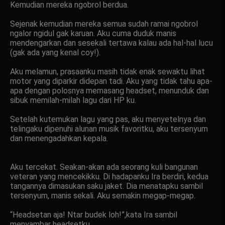
Kemudian mereka ngobrol berdua.
Sejenak kemudian mereka semua sudah ramai ngobrol
ngalor ngidul gak karuan. Aku cuma duduk manis
mendengarkan dan sesekali tertawa kalau ada hal-hal lucu
(gak ada yang kenal coy!).
Aku melamun, prasaanku masih tidak enak sewaktu lihat
motor yang diparkir didepan tadi. Aku yang tidak tahu apa-
apa dengan polosnya memasang headset, menunduk dan
sibuk memilah-milah lagu dari HP ku.
Setelah kutemukan lagu yang pas, aku menyetelnya dan
telingaku dipenuhi alunan musik favoritku, aku tersenyum
dan menengadahkan kepala.
Aku tercekat. Seakan-akan ada seorang kuli bangunan
veteran yang mencekikku. Di hadapanku Ira berdiri, kedua
tangannya dimasukan saku jaket. Dia menatapku sambil
tersenyum, manis sekali. Aku semakin megap-megap.
“Headsetan aja! Ntar budek loh!”,kata Ira sambil
menyambar headsetku.