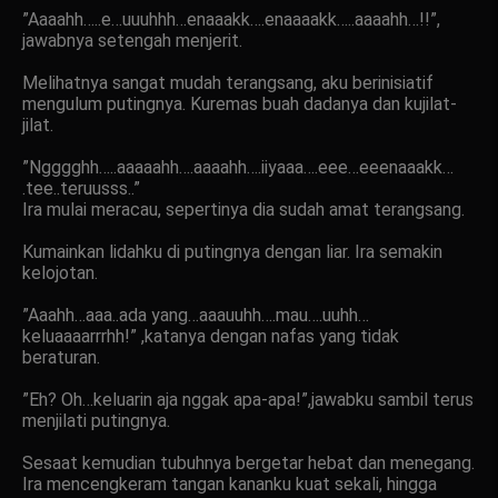
”Aaaahh…..e…uuuhhh…enaaakk….enaaaakk…..aaaahh…!!”,
jawabnya setengah menjerit.
Melihatnya sangat mudah terangsang, aku berinisiatif
mengulum putingnya. Kuremas buah dadanya dan kujilat-
jilat.
”Ngggghh…..aaaaahh….aaaahh….iiyaaa….eee…eeenaaakk…
.tee..teruusss..”
Ira mulai meracau, sepertinya dia sudah amat terangsang.
Kumainkan lidahku di putingnya dengan liar. Ira semakin
kelojotan.
”Aaahh…aaa..ada yang…aaauuhh….mau….uuhh…
keluaaaarrrhh!” ,katanya dengan nafas yang tidak
beraturan.
”Eh? Oh…keluarin aja nggak apa-apa!”,jawabku sambil terus
menjilati putingnya.
Sesaat kemudian tubuhnya bergetar hebat dan menegang.
Ira mencengkeram tangan kananku kuat sekali, hingga