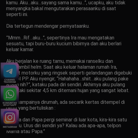
kamu. Aku…aku…sayang sama kamu…”, ucapku, aku tidak
menyangka bakal mengutarakan perasaanku di saat
seperti ini.
Dia tertegun mendengar pernyataanku.
”Mmm…Rif…aku…”, sepertinya Ira mau mengatakan
sesuatu, tapi buru-buru kucium bibirnya dan aku berlari
keluar kamar.
Aku berjalan ke ruang tamu, memakai ranselku dan
mengambil helm. Saat aku keluar halaman rumah Ira,
kulihat motorku yang ringsek seperti gelandangan digebuki
Satpol PP. Aku nyengir; “Hahahaha…shiit…aku pulang pake
apaan nih?”, kataku pada diri sendiri. Akhirnya aku pulang
jalan kaki sekitar 4,5 km ditemani hujan yang sangat lebat.
Sesesampainya dirumah, ada secarik kertas ditempel di
pintu yang bertuliskan :
”Mama dan Papa pergi seminar di luar kota, kira-kira satu
minggu. Urus diri sendiri ya? Kalau ada apa-apa, telpon
Mama atau Papa.”