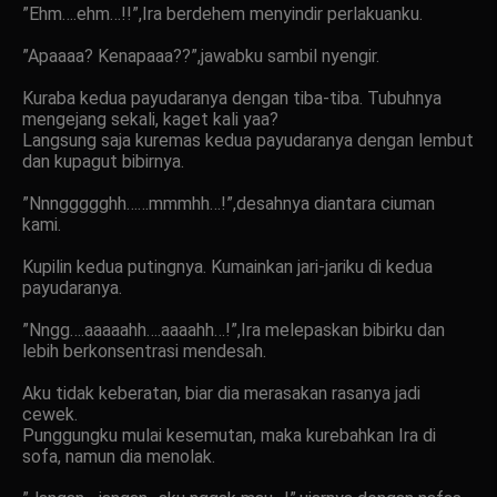
”Ehm….ehm…!!”,Ira berdehem menyindir perlakuanku.
”Apaaaa? Kenapaaa??”,jawabku sambil nyengir.
Kuraba kedua payudaranya dengan tiba-tiba. Tubuhnya
mengejang sekali, kaget kali yaa?
Langsung saja kuremas kedua payudaranya dengan lembut
dan kupagut bibirnya.
”Nnnggggghh……mmmhh…!”,desahnya diantara ciuman
kami.
Kupilin kedua putingnya. Kumainkan jari-jariku di kedua
payudaranya.
”Nngg….aaaaahh….aaaahh…!”,Ira melepaskan bibirku dan
lebih berkonsentrasi mendesah.
Aku tidak keberatan, biar dia merasakan rasanya jadi
cewek.
Punggungku mulai kesemutan, maka kurebahkan Ira di
sofa, namun dia menolak.