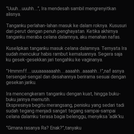
”Uuuh….uuuhh….”, Ira mendesah sambil mengrenyitkan
alisnya.
Tanganku perlahan-lahan masuk ke dalam roknya. Kususuri
dari perut dengan penuh penghayatan. Ketika akhirnya
tanganku meraba celana dalamnya, aku menahan nafas.
Kuselipkan tanganku masuk celana dalamnya. Ternyata Ira
sudah mencukur habis rambut kemaluannya. Segera saja
ku gesek-gesekkan jari tengahku ke vaginanya.
”Hmmmff…..uuuaaaaaaahh…..aaaahh…aaaahh…!”,naf asnya
tersengal-sengal dan desahannya berirama sesuai dengan
gesekan jariku.
Ira mencengkeram tanganku dengan kuat, hingga buku-
buku jarinya memutih.
Ekspresinya begitu merangsang, penisku yang sedari tadi
sudah tegang menjadi sangat tegang sampai-sampai
celana dalamku terasa bagai belenggu, menyiksa ‘adik’ku.
”Gimana rasanya Ra? Enak?”,tanyaku