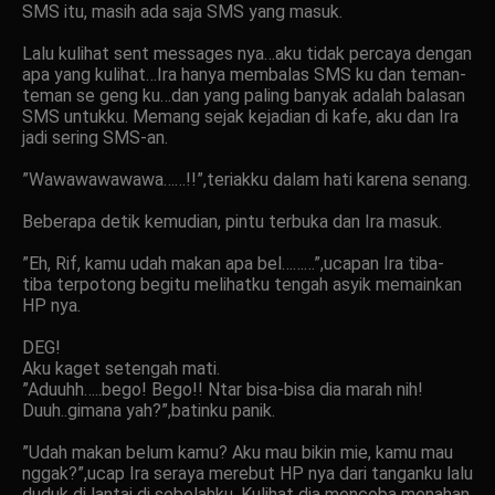
SMS itu, masih ada saja SMS yang masuk.
Lalu kulihat sent messages nya…aku tidak percaya dengan
apa yang kulihat…Ira hanya membalas SMS ku dan teman-
teman se geng ku…dan yang paling banyak adalah balasan
SMS untukku. Memang sejak kejadian di kafe, aku dan Ira
jadi sering SMS-an.
”Wawawawawawa……!!”,teriakku dalam hati karena senang.
Beberapa detik kemudian, pintu terbuka dan Ira masuk.
”Eh, Rif, kamu udah makan apa bel………”,ucapan Ira tiba-
tiba terpotong begitu melihatku tengah asyik memainkan
HP nya.
DEG!
Aku kaget setengah mati.
”Aduuhh…..bego! Bego!! Ntar bisa-bisa dia marah nih!
Duuh..gimana yah?”,batinku panik.
”Udah makan belum kamu? Aku mau bikin mie, kamu mau
nggak?”,ucap Ira seraya merebut HP nya dari tanganku lalu
duduk di lantai di sebelahku. Kulihat dia mencoba menahan