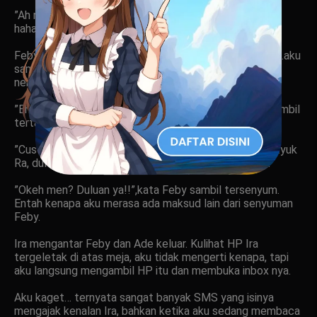
”Ah nggak kok…nggak papa…gausah dipikir…
hahahahaha”,jawabku.
Feby melirik jam tangannya, kemudian berkata, “Eh..eh…aku
sama Ade pergi dulu yah? Uda di tungguin gebetan
neh..hehehe…malem minggu cuy…hahaha”.
”Ehem…tau lah…tau…yang masih jomblo….”,sahut Ira sambil
tertawa
”Cus yah men! Rif, nyetir yang bener dong! Hahahaha…yuk
Ra, duluan yah!”,ujar Ade sambil mengambil helmnya.
”Okeh men? Duluan ya!!”,kata Feby sambil tersenyum.
Entah kenapa aku merasa ada maksud lain dari senyuman
Feby.
Ira mengantar Feby dan Ade keluar. Kulihat HP Ira
tergeletak di atas meja, aku tidak mengerti kenapa, tapi
aku langsung mengambil HP itu dan membuka inbox nya.
Aku kaget… ternyata sangat banyak SMS yang isinya
mengajak kenalan Ira, bahkan ketika aku sedang membaca