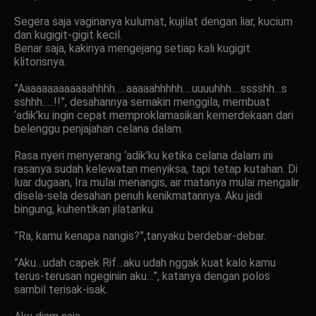
Segera saja vaginanya kulumat, kujilat dengan liar, kucium
dan kugigit-gigit kecil.
Benar saja, kakinya mengejang setiap kali kugigit
klitorisnya.
”Aaaaaaaaaaaaahhhh…..aaaaahhhhh….uuuuhhh….sssshh…s
sshhh…..!!”, desahannya semakin menggila, membuat
‘adik’ku ingin cepat memproklamasikan kemerdekaan dari
belenggu penjajahan celana dalam.
Rasa nyeri menyerang ‘adik’ku ketika celana dalam ini
rasanya sudah kelewatan menyiksa, tapi tetap kutahan. Di
luar dugaan, Ira mulai menangis, air matanya mulai mengalir
disela-sela desahan penuh kenikmatannya. Aku jadi
bingung, kuhentikan jilatanku.
”Ra, kamu kenapa nangis?”,tanyaku berdebar-debar.
”Aku…udah capek Rif…aku udah nggak kuat kalo kamu
terus-terusan ngeginiin aku…”, katanya dengan polos
sambil terisak-isak.