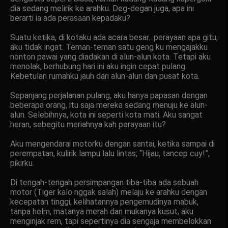
dia sedang melirik ke arahku. Deg-degan juga, apa ini
berarti ia ada perasaan kepadaku?
Suatu ketika, di kotaku ada acara besar…perayaan apa gitu,
aku tidak ingat. Teman-teman satu geng ku mengajakku
nonton pawai yang diadakan di alun-alun kota. Tetapi aku
menolak, berhubung hari ini aku ingin cepat pulang.
Kebetulan rumahku jauh dari alun-alun dan pusat kota.
Sepanjang perjalanan pulang, aku hanya papasan dengan
beberapa orang, itu saja mereka sedang menuju ke alun-
alun. Selebihnya, kota ini seperti kota mati. Aku sangat
heran, sebegitu meriahnya kah perayaan itu?
Aku mengendarai motorku dengan santai, ketika sampai di
perempatan, kulirik lampu lalu lintas; “Hijau, tancep cuy!”,
pikirku.
Di tengah-tengah persimpangan tiba-tiba ada sebuah
motor (Tiger kalo nggak salah) melaju ke arahku dengan
kecepatan tinggi, kelihatannya pengemudinya mabuk,
tanpa helm, matanya merah dan mukanya kusut, aku
menginjak rem, tapi sepertinya dia sengaja membelokkan