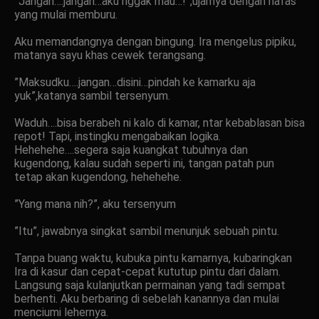
”Jangan….jangan…aku nggak mau…!”,ujarnya dengan nafas
yang mulai memburu.
Aku memandangnya dengan bingung. Ira mengelus pipiku,
matanya sayu khas cewek terangsang.
”Maksudku….jangan…disini…pindah ke kamarku aja
yuk”,katanya sambil tersenyum.
Waduh….bisa berabeh ni kalo di kamar, ntar kebablasan bisa
repot! Tapi, instingku mengabaikan logika.
Hehehehe….segera saja kuangkat tubuhnya dan
kugendong, kalau sudah seperti ini, tangan patah pun
tetap akan kugendong, hehehehe.
”Yang mana nih?”, aku tersenyum
”Itu”, jawabnya singkat sambil menunjuk sebuah pintu.
Tanpa buang waktu, kubuka pintu kamarnya, kubaringkan
Ira di kasur dan cepat-cepat kututup pintu dari dalam.
Langsung saja kulanjutkan permainan yang tadi sempat
berhenti. Aku berbaring di sebelah kanannya dan mulai
menciumi lehernya.