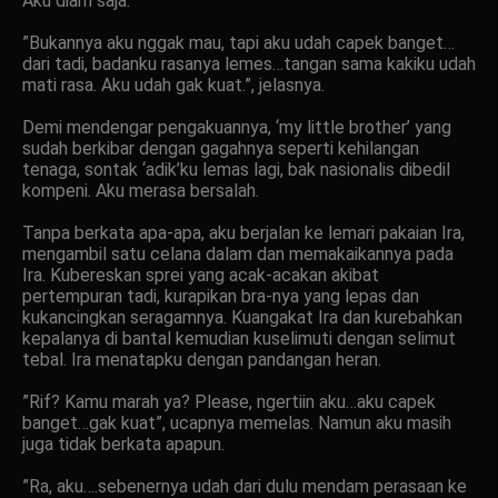
Aku diam saja.
”Bukannya aku nggak mau, tapi aku udah capek banget…
dari tadi, badanku rasanya lemes…tangan sama kakiku udah
mati rasa. Aku udah gak kuat.”, jelasnya.
Demi mendengar pengakuannya, ‘my little brother’ yang
sudah berkibar dengan gagahnya seperti kehilangan
tenaga, sontak ‘adik’ku lemas lagi, bak nasionalis dibedil
kompeni. Aku merasa bersalah.
Tanpa berkata apa-apa, aku berjalan ke lemari pakaian Ira,
mengambil satu celana dalam dan memakaikannya pada
Ira. Kubereskan sprei yang acak-acakan akibat
pertempuran tadi, kurapikan bra-nya yang lepas dan
kukancingkan seragamnya. Kuangakat Ira dan kurebahkan
kepalanya di bantal kemudian kuselimuti dengan selimut
tebal. Ira menatapku dengan pandangan heran.
”Rif? Kamu marah ya? Please, ngertiin aku…aku capek
banget…gak kuat”, ucapnya memelas. Namun aku masih
juga tidak berkata apapun.
”Ra, aku….sebenernya udah dari dulu mendam perasaan ke