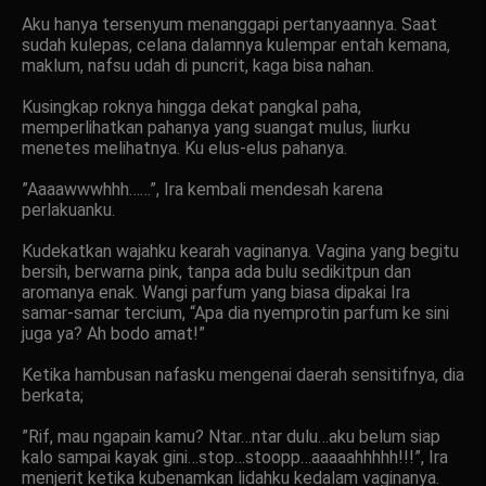
Aku hanya tersenyum menanggapi pertanyaannya. Saat
sudah kulepas, celana dalamnya kulempar entah kemana,
maklum, nafsu udah di puncrit, kaga bisa nahan.
Kusingkap roknya hingga dekat pangkal paha,
memperlihatkan pahanya yang suangat mulus, liurku
menetes melihatnya. Ku elus-elus pahanya.
”Aaaawwwhhh……”, Ira kembali mendesah karena
perlakuanku.
Kudekatkan wajahku kearah vaginanya. Vagina yang begitu
bersih, berwarna pink, tanpa ada bulu sedikitpun dan
aromanya enak. Wangi parfum yang biasa dipakai Ira
samar-samar tercium, “Apa dia nyemprotin parfum ke sini
juga ya? Ah bodo amat!”
Ketika hambusan nafasku mengenai daerah sensitifnya, dia
berkata;
”Rif, mau ngapain kamu? Ntar…ntar dulu…aku belum siap
kalo sampai kayak gini…stop…stoopp…aaaaahhhhh!!!”, Ira
menjerit ketika kubenamkan lidahku kedalam vaginanya.