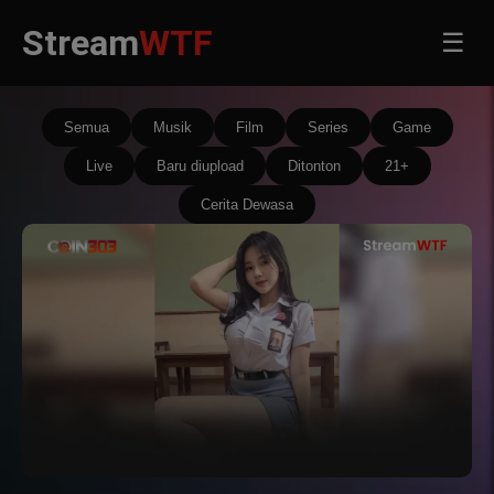
Stream
WTF
☰
Semua
Musik
Film
Series
Game
Live
Baru diupload
Ditonton
21+
Cerita Dewasa