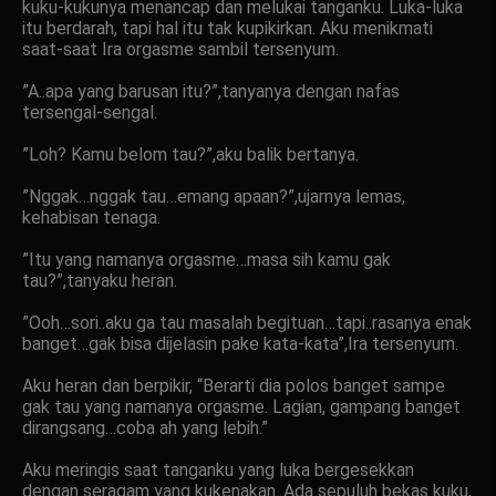
kuku-kukunya menancap dan melukai tanganku. Luka-luka
itu berdarah, tapi hal itu tak kupikirkan. Aku menikmati
saat-saat Ira orgasme sambil tersenyum.
”A..apa yang barusan itu?”,tanyanya dengan nafas
tersengal-sengal.
”Loh? Kamu belom tau?”,aku balik bertanya.
”Nggak…nggak tau…emang apaan?”,ujarnya lemas,
kehabisan tenaga.
”Itu yang namanya orgasme…masa sih kamu gak
tau?”,tanyaku heran.
”Ooh…sori..aku ga tau masalah begituan…tapi..rasanya enak
banget…gak bisa dijelasin pake kata-kata”,Ira tersenyum.
Aku heran dan berpikir, “Berarti dia polos banget sampe
gak tau yang namanya orgasme. Lagian, gampang banget
dirangsang…coba ah yang lebih.”
Aku meringis saat tanganku yang luka bergesekkan
dengan seragam yang kukenakan. Ada sepuluh bekas kuku,