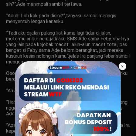
sih?”,Ade menimpali sambil tertawa.
”Aduh! Loh kok pada disini?”,tanyaku sambil meringis
menyentuh lengan kananku.
”Tadi aku dijalan pulang liat kamu lagi tidur di jalan,
motormu ancur noh…jadi aku SMS Ade sama Feby, soalnya
yang lain pada kejebak macet…alun-alun macet total, pas
banget si Feby sama Ade belom berangkat, jadi mereka
kusuruh kesini nolongin kamu”,jelas Ira panjang lebar sambil
mengompres memar di lengan kananku.
×
Oooh….jadi ini sensasi dingin yang tadi kurasakan? Darahku
berdesir…
”An angel speak to me…”,gumamku lirih.
”Hah? Apa Rif? Kamu ngomong apa? Pasti ngomong yang
nggak-nggak nih! Dia ngomongin kamu loh Ra!”,cerocos
Ade dengan cepat sambil nyengir.
”Apa? Apa iya? Kamu ngomong apa hah barusan?”,tanya Ira
kepadaku.