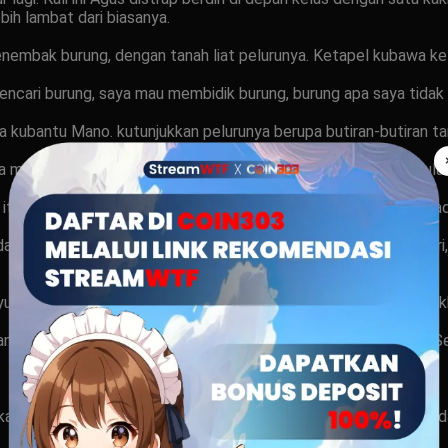
bih lambat dari biasanya.
menembak burung, dengan tanah liat pelurunya. Ketapel kubawa k
ncari burung, saya mau membidik burung, burung apa saya tidak
a kubantu Mano. kutunjukkan pelurunya berupa butiran-butiran tan
Ia meminjam ketapelku, saya tidak keberatan, dicarinya batu bula
tu kearahku. tuing sakitnya bukan main. saya menangis sejadi-jad
ah. Agus berlari sekuat-kuatnya menuju ke rumah. ini bu lestar
usulku ke dokter, sambil menangis, ibuku bertanya, ada apa ana
ngkan ibuku yang membawa mobil, susterku di samping ibuku. Sebe
ka kamu di mana? Ha?! ayahku gelagapan menjawabnya, kalau tid