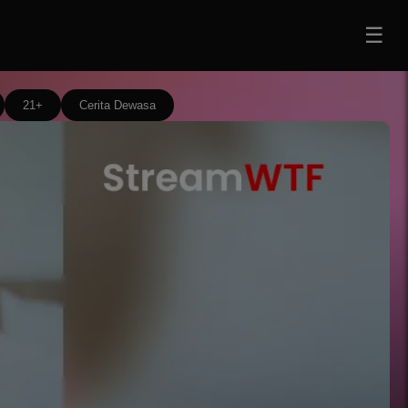
☰
21+
Cerita Dewasa