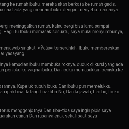
atang ke rumah ibuku, mereka akan berkata ke rumah gadis,
rena saat ada yang mencari ibuku, dengan menyebut namanya,
pergi meninggalkan rumah, kalau pergi bisa lama sampai
g. Pagi itu Ibuku memasak sesuatu, saya mulai menyumbuinya,
ya menjawab singkat, ≈Ўaãa≈ terserahlah. Ibuku membereskan
tar yasayang.
nya kemudian ibuku membuka roknya, duduk di kursi yang ada
kan penisku ke vagina ibuku, Dan ibuku memasukkan penisku ke
ikmatannya. Kupeluk tubuh ibuku Dan ibuku pun memelukku.
ipah bisa datang tiba-tiba No, Dan kujawab, biar bu, Ibuku
terus menggenjotnya Dan tiba-tiba saya ingin pipis saya
arakan cairan Dan rasanya enak sekali saat saya