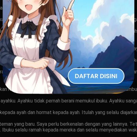
juga memukulinya. Ayahku memohon ampun. Nenekku melerainya.
aku beberapa hari baru sembuh. Agus masih duduk sebangku deng
i kadang ayah atau ibuku mengantar. Pada saat saya pulang sekol
tan. Ayahku menggodaku, dipercepat saat saya ketakutan, sa
 rumah, bertanya kepada ayah, ada apa Mano menangis? ayahku ke
ah merah mukanya, kamu ya, sudah berulang kali jaga anakku, k
ukan itu lagi yasayang, emak sayang Sama Harly.. dibelainya ram
ng ayahku. Ayahku tidak pernah berani memukul ibuku. Ayahku sang
kepada ayah dan hormat kepada ayah. Itulah yang selalu diajarka
teman yang baru. Saya perlu berkenalan dengan yang lainnya. Teta
 Ibuku selalu ramah kepada mereka dan selalu menyediakan wak