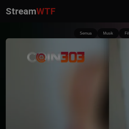
Stream
WTF
Semua
Musik
Fi