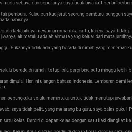
muda sebaya dan sepertinya saya tidak bisa ikut berlari berbu
oleh tali pemburu. Kalau pun kudijerat seorang pemburu, sungguh 
tiada habisnya.
epada kekasihnya mewarnai romantika cinta, karena saya tidak p
 jiwanya, air mataku adalah airmata yang keluar dari mata jernihny
tunggu. Bukannya tidak ada yang berada di rumah yang menemaniku
lalu berada di rumah, tetapi bila pergi bisa satu minggu lebih, ba
aran dimulai. Hari ini ulangan bahasa Indonesia. Lembaran demi l
an.
eman sebangkuku selalu memintaku untuk tidak menutupi jawabank
wab, saya tidak pelit, yang melarang bu guru, saya balas pukul. P
satu kelas. Berdiri di depan kelas dengan satu kaki diangkat ke 
gur lagi. Kali ini Agus distrap berdiri di depan kelas dengan satu 