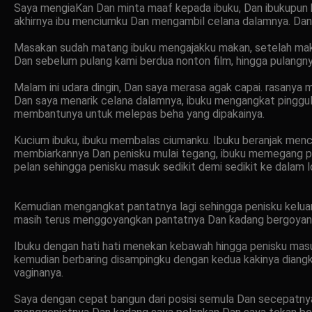
Saya mengiaKan Dan minta maaf kepada ibuku, Dan ibukupun ber
akhirnya ibu menciumku Dan mengambil celana dalamnya. Dan sa
Masakan sudah matang ibuku mengajakku makan, setelah makan 
Dan sebelum pulang kami berdua nonton film, hingga pulangny
Malam ini udara dingin, Dan saya merasa agak capai. rasanya 
Dan saya menarik celana dalamnya, ibuku mengangkat pinggu
membantunya untuk melepas beha yang dipakainya.
Kucium ibuku, ibuku membalas ciumanku. Ibuku beranjak me
membiarkannya Dan penisku mulai tegang, ibuku memegang pe
pelan sehingga penisku masuk sedikit demi sedikit ke dalam l
Kemudian mengangkat pantatnya lagi sehingga penisku keluar
masih terus menggoyangkan pantatnya Dan kadang bergoyang
Ibuku dengan hati hati menekan kebawah hingga penisku masu
kemudian berbaring disampingku dengan kedua kakinya diang
vaginanya.
Saya dengan cepat bangun dari posisi semula Dan secepatny