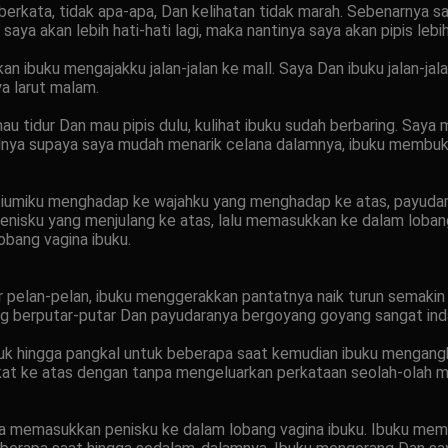
kata, tidak apa-apa, Dan kelihatan tidak marah. Sebenarnya saya
ya akan lebih hati-hati lagi, maka nantinya saya akan pipis leb
ibuku mengajakku jalan-jalan ke mall. Saya Dan ibuku jalan-jala
a larut malam.
mau tidur Dan mau pipis dulu, kulihat ibuku sudah berbaring. Sa
lnya supaya saya mudah menarik celana dalamnya, ibuku membuk
nciumiku menghadap ke wajahku yang menghadap ke atas, payud
nisku yang menjulang ke atas, lalu memasukkan ke dalam lobang
obang vagina ibuku.
 pelan-pelan, ibuku menggerakkan pantatnya naik turun semakin 
 berputar-putar Dan payudaranya bergoyang goyang sangat ind
k hingga pangkal untuk beberapa saat kemudian ibuku mengangkat
kat ke atas dengan tanpa mengeluarkan perkataan seolah-olah
a memasukkan penisku ke dalam lobang vagina ibuku. Ibuku mem