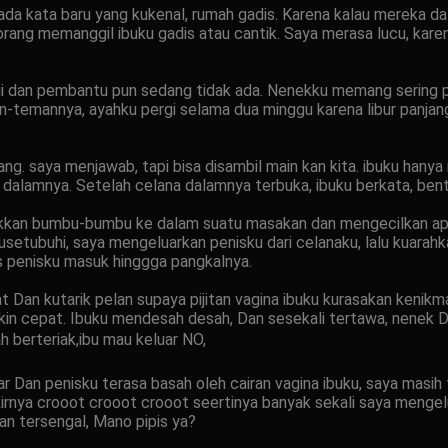
i ada kata baru yang kukenal, rumah gadis. Karena kalau mereka d
p orang memanggil ibuku gadis atau cantik. Saya merasa lucu, ka
ergi dan pembantu pun sedang tidak ada. Nenekku memang sering 
-temannya, ayahku pergi selama dua minggu karena libur panjan
ang. saya menjawab, tapi bisa disambil main kan kita. ibuku han
dalamnya. Setelah celana dalamnya terbuka, ibuku berkata, ben
kkan bumbu-bumbu ke dalam suatu masakan dan mengecilkan api
setubuhi, saya mengeluarkan penisku dari celanaku, lalu kuarah
s penisku masuk hinggga pangkalnya.
aat Dan kutarik pelan supaya pijitan vagina ibuku kurasakan ken
n cepat. Ibuku mendesah desah, Dan sesekali tertawa, nenek Dan 
berteriak,ibu mau keluar NO,
Dan penisku terasa basah oleh cairan vagina ibuku, saya masih 
rnya crooot crooot crooot seertinya banyak sekali saya mengelu
an tersengal, Mano pipis ya?