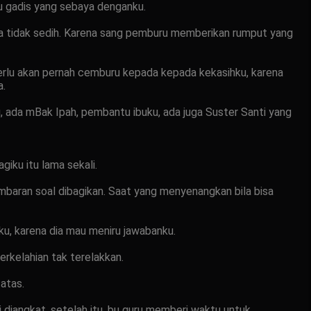
ru gadis yang sebaya denganku.
saya tidak sedih. Karena sang pemburu memberikan rumput yang
erlu akan pernah cemburu kepada kepada kekasihku, karena
a.
, ada mBak Ipah, pembantu ibuku, ada juga Suster Santi yang
giku itu lama sekali.
embaran soal dibagikan. Saat yang menyenangkan bila bisa
u, karena dia mau meniru jawabanku.
erkelahian tak terelakkan.
atas.
kaki diangkat, setelah itu, bu guru memberi waktu untuk