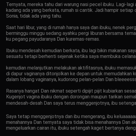
Ternyata, mereka tahu dari warung nasi pecel ibuku. Lagi-lag
kadang ada yang berkata, rumah si cantik. Jadi hampir setia
Sonia, tidak ada yang tahu.
Saat hari libur, yang di rumah hanya saya dan ibuku, nenek p
berminggu minggu sedang ayahku pergi liburan bersama teman
ku pegang payudaranya Dan kuremas-remas.
Ibuku mendesah kemudian berkata, ibu lagi bikin makanan say
sesuatu tetapi berhenti sejenak ketika saya membuka celana 
kemudian melanjutkan melakukan aktifitasnya, ibuku memasu
di dapur vaginanya ditonjolkan ke depan untuk memudahkan ku
dalam lobang vaginanya, kudorong pelan-pelan Dan bleeeess
Rasanya hangat Dan nikmat seperti dipijit pijit kubiarkan ses
Kugenjot vagina ibuku dengan dorongan maupun tarikan semaki
mendesah-desah Dan saya terus menggenjotnya, ibu setengah 
Saya tetap menggenjotnya dan ibu mengerang, ibu keluaaaaaar 
menahannya Dan ternyata saya tidak bisa menahannya Dan aki
mengeluarkan cairan itu, ibuku setengah kaget bertanya deng