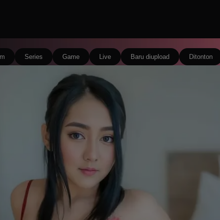
lm
Series
Game
Live
Baru diupload
Ditonton