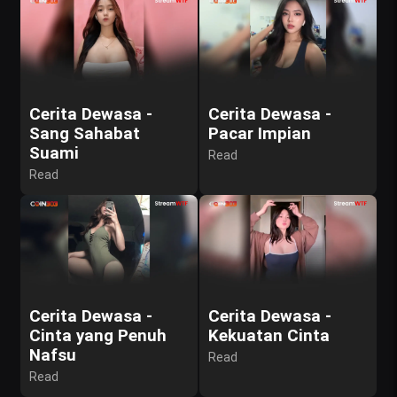
Cerita Dewasa -
Cerita Dewasa -
Sang Sahabat
Pacar Impian
Suami
Read
Read
Cerita Dewasa -
Cerita Dewasa -
Cinta yang Penuh
Kekuatan Cinta
Nafsu
Read
Read